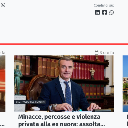
«Proposta credibile da
Condividi su:
approfondire»
e fa
3 ore fa
Minacce, percosse e violenza
i
privata alla ex nuora: assolta