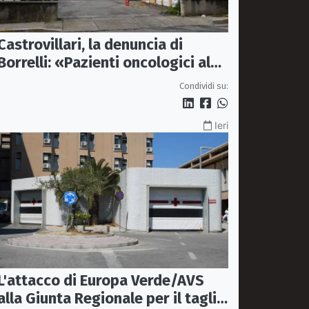
Castrovillari, la denuncia di
Borrelli: «Pazienti oncologici al
caldo e senza sedie»
Condividi su:
Ieri
L'attacco di Europa Verde/AVS
alla Giunta Regionale per il taglio