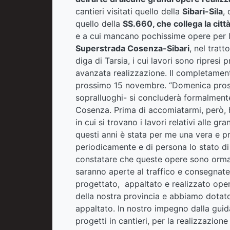
cantieri visitati quello della
Sibari-Sila
, 
quello della
SS.660, che collega la città
e a cui mancano pochissime opere per la
Superstrada Cosenza-Sibari
, nel trat
diga di Tarsia, i cui lavori sono ripresi 
avanzata realizzazione. Il completamento
prossimo 15 novembre. “Domenica pross
sopralluoghi- si concluderà formalmente
Cosenza. Prima di accomiatarmi, però, 
in cui si trovano i lavori relativi alle g
questi anni è stata per me una vera e pr
periodicamente e di persona lo stato d
constatare che queste opere sono ormai 
saranno aperte al traffico e consegnate
progettato, appaltato e realizzato oper
della nostra provincia e abbiamo dotato
appaltato. In nostro impegno dalla guida
progetti in cantieri, per la realizzazion