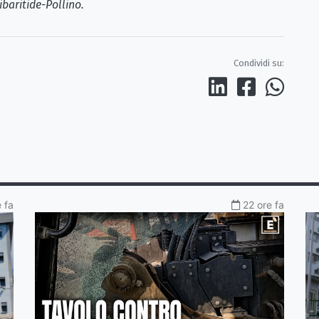
ibaritide-Pollino.
Condividi su:
 fa
22 ore fa