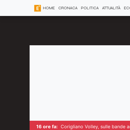
HOME
CRONACA
POLITICA
ATTUALITÀ
EC
16 ore fa:
Corigliano Volley, sulle bande 