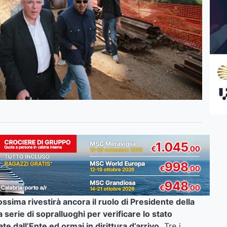
ssima rivestirà ancora il ruolo di Presidente della
 serie di sopralluoghi per verificare lo stato
te dall’Ente ed ormai in dirittura d’arrivo.
Tre i