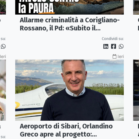
o
Allarme criminalità a Corigliano-
Rossano, il Pd: «Subito il
Comitato per la Sicurezza»
 su:
Condividi su:
Ieri
Ieri
Aeroporto di Sibari, Orlandino
a
Greco apre al progetto:
 su: