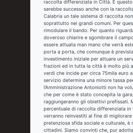
raccolta differenziata in Città. E quest
sarebbe successo anche con la raccolta 
Calabria un tale sistema di raccolta non
soprattutto nei grandi comuni. Per quest
rimodulare il bando. Per quanto riguarda
doveroso chiarire e sgombrare il campo 
essere attuata man mano che verrà estesa
porta a porta, che comunque è prevista n
investimento iniziale per attuare un serv
frazioni ed in tutta la città è molto più
verdi che incide per circa 75mila euro 
servizio determina una minore tassa per
l’Amministrazione Antoniotti non ha volu
che per come è stato concepita la gara, 
raggiungeranno gli obiettivi prefissati.
percentuale di raccolta differenziata in
verranno reinvestiti al fine di migliorar
pretenziosa sfida sociale e culturale, è n
cittadini. Siamo convinti che, pur adott