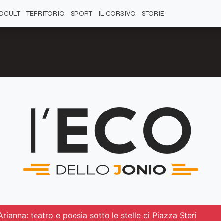
OCULT
TERRITORIO
SPORT
IL CORSIVO
STORIE
Arianna: teatro e poesia sotto le stelle di Piazza Steri