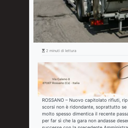
2 minuti di lettura
ROSSANO – Nuovo capitolato rifiuti, rip
scorsi non è ridondante, soprattutto se è
molto spesso dimentica il recente passa
per far sì che la gara non andasse dese
successe con la precedente Amministra