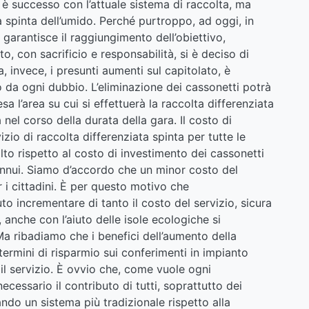
o è successo con l’attuale sistema di raccolta, ma
spinta dell’umido. Perché purtroppo, ad oggi, in
 garantisce il raggiungimento dell’obiettivo,
o, con sacrificio e responsabilità, si è deciso di
, invece, i presunti aumenti sul capitolato, è
da ogni dubbio. L’eliminazione dei cassonetti potrà
 l’area su cui si effettuerà la raccolta differenziata
el corso della durata della gara. Il costo di
izio di raccolta differenziata spinta per tutte le
 alto rispetto al costo di investimento dei cassonetti
annui. Siamo d’accordo che un minor costo del
 i cittadini. È per questo motivo che
to incrementare di tanto il costo del servizio, sicura
anche con l’aiuto delle isole ecologiche si
 Ma ribadiamo che i benefici dell’aumento della
 termini di risparmio sui conferimenti in impianto
e il servizio. È ovvio che, come vuole ogni
ecessario il contributo di tutti, soprattutto dei
ando un sistema più tradizionale rispetto alla