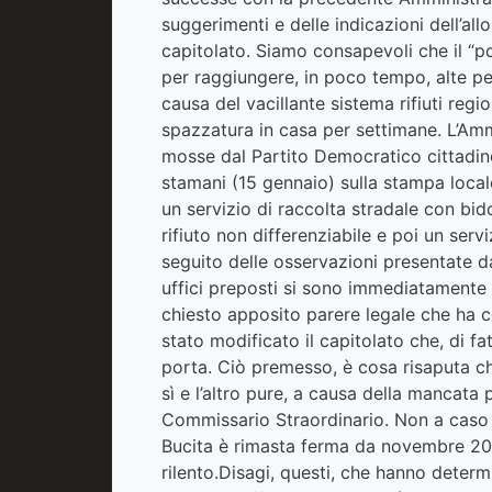
suggerimenti e delle indicazioni dell’al
capitolato. Siamo consapevoli che il “po
per raggiungere, in poco tempo, alte per
causa del vacillante sistema rifiuti regio
spazzatura in casa per settimane. L’Amm
mosse dal Partito Democratico cittadino 
stamani (15 gennaio) sulla stampa loca
un servizio di raccolta stradale con bido
rifiuto non differenziabile e poi un serv
seguito delle osservazioni presentate da 
uffici preposti si sono immediatamente att
chiesto apposito parere legale che ha c
stato modificato il capitolato che, di fa
porta. Ciò premesso, è cosa risaputa che 
sì e l’altro pure, a causa della mancata
Commissario Straordinario. Non a caso la
Bucita è rimasta ferma da novembre 201
rilento.Disagi, questi, che hanno determ