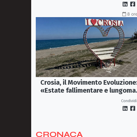
di famiglie»
8 ore
Crosia, il Movimento Evoluzione
«Estate fallimentare e lungoma
chiuso. La città si sta
Condividi
spegnendo»
CRONACA