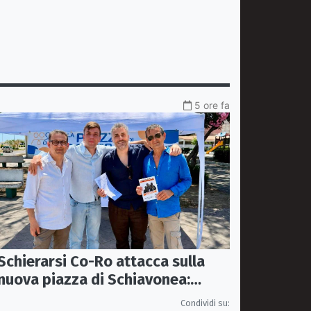
5 ore fa
Schierarsi Co-Ro attacca sulla
nuova piazza di Schiavonea:
«Bella, ma parcheggi e viabilità
Condividi su: