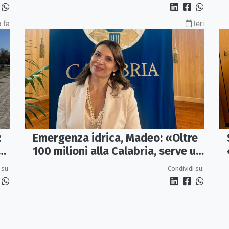
alluvioni»
 fa
Ieri
:
Emergenza idrica, Madeo: «Oltre
re
100 milioni alla Calabria, serve un
vero Masterplan»
 su:
Condividi su: