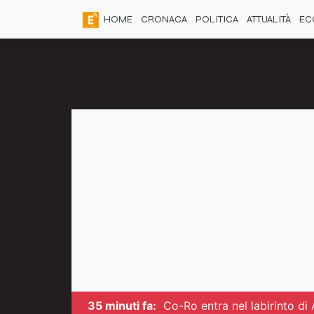
HOME
CRONACA
POLITICA
ATTUALITÀ
EC
35 minuti fa:
Co-Ro entra nel labirinto di 