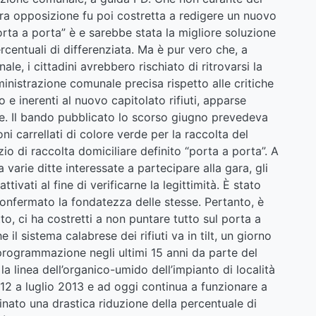
lora opposizione fu poi costretta a redigere un nuovo
rta a porta” è e sarebbe stata la migliore soluzione
centuali di differenziata. Ma è pur vero che, a
nale, i cittadini avrebbero rischiato di ritrovarsi la
inistrazione comunale precisa rispetto alle critiche
e inerenti al nuovo capitolato rifiuti, apparse
le. Il bando pubblicato lo scorso giugno prevedeva
ni carrellati di colore verde per la raccolta del
izio di raccolta domiciliare definito “porta a porta”. A
varie ditte interessate a partecipare alla gara, gli
ivati al fine di verificarne la legittimità. È stato
onfermato la fondatezza delle stesse. Pertanto, è
tto, ci ha costretti a non puntare tutto sul porta a
il sistema calabrese dei rifiuti va in tilt, un giorno
 programmazione negli ultimi 15 anni da parte del
 linea dell’organico-umido dell’impianto di località
2 a luglio 2013 e ad oggi continua a funzionare a
inato una drastica riduzione della percentuale di