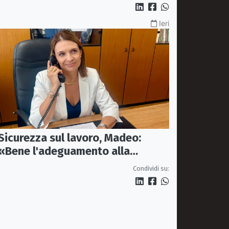
sono al collasso»
Ieri
Sicurezza sul lavoro, Madeo:
«Bene l'adeguamento alla
normativa nazionale, servono più
Condividi su:
tutele»