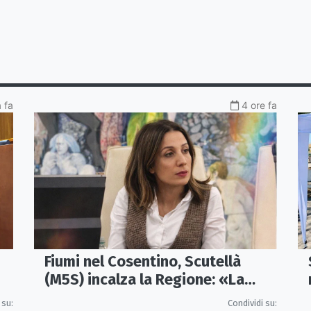
a fa
4 ore fa
Fiumi nel Cosentino, Scutellà
(M5S) incalza la Regione: «La
a
prevenzione si faccia prima delle
 su:
Condividi su: