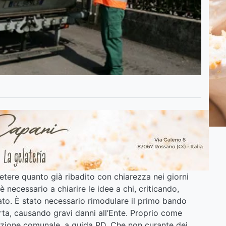
etere quanto già ribadito con chiarezza nei giorni
 necessario a chiarire le idee a chi, criticando,
to. È stato necessario rimodulare il primo bando
rta, causando gravi danni all’Ente. Proprio come
zione comunale, a guida PD. Che non curante dei