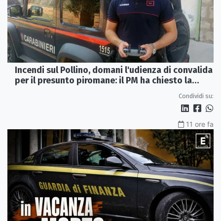
Incendi sul Pollino, domani l'udienza di convalida
per il presunto piromane: il PM ha chiesto la
misura in carcere
Condividi su:
11 ore fa