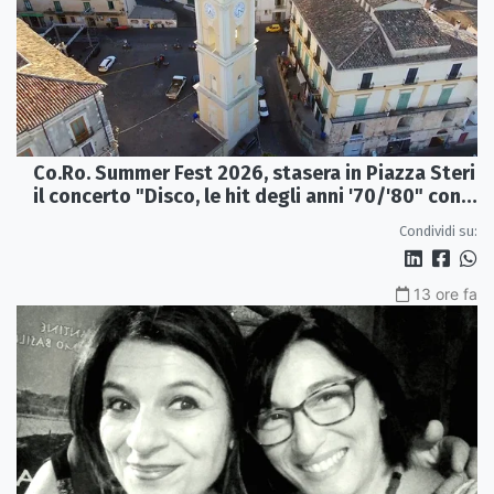
Co.Ro. Summer Fest 2026, stasera in Piazza Steri
il concerto "Disco, le hit degli anni '70/'80" con
l'Orchestra Sinfonica Brutia
Condividi su:
13 ore fa