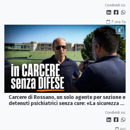
Condividi su:
7 ore fa
Carcere di Rossano, un solo agente per sezione e
detenuti psichiatrici senza cure: «La sicurezza è
venuta meno» | VIDEO
Condividi su:
Ieri