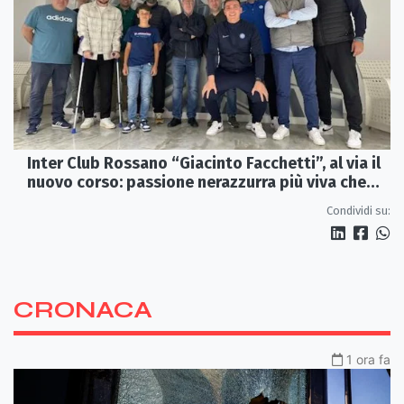
Inter Club Rossano “Giacinto Facchetti”, al via il
nuovo corso: passione nerazzurra più viva che
mai
Condividi su:
CRONACA
1 ora fa