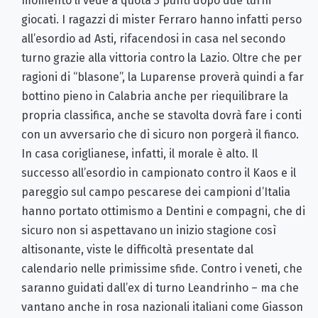
momento li vede a quota 3 punti dopo due turni
giocati. I ragazzi di mister Ferraro hanno infatti perso
all’esordio ad Asti, rifacendosi in casa nel secondo
turno grazie alla vittoria contro la Lazio. Oltre che per
ragioni di “blasone”, la Luparense proverà quindi a far
bottino pieno in Calabria anche per riequilibrare la
propria classifica, anche se stavolta dovrà fare i conti
con un avversario che di sicuro non porgerà il fianco.
In casa coriglianese, infatti, il morale è alto. Il
successo all’esordio in campionato contro il Kaos e il
pareggio sul campo pescarese dei campioni d’Italia
hanno portato ottimismo a Dentini e compagni, che di
sicuro non si aspettavano un inizio stagione così
altisonante, viste le difficoltà presentate dal
calendario nelle primissime sfide. Contro i veneti, che
saranno guidati dall’ex di turno Leandrinho – ma che
vantano anche in rosa nazionali italiani come Giasson