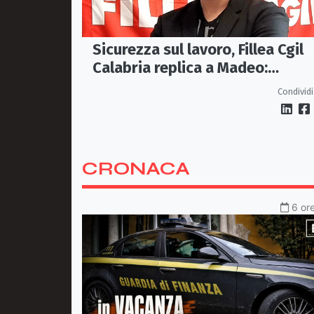
Sicurezza sul lavoro, Fillea Cgil
Calabria replica a Madeo:
«Servono controlli, non incentiv
Condividi
alle imprese»
CRONACA
6 ore