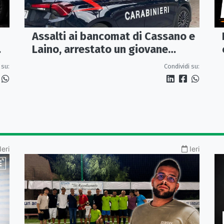
Assalti ai bancomat di Cassano e
Laino, arrestato un giovane
pugliese
 su:
Condividi su:
Ieri
Ieri