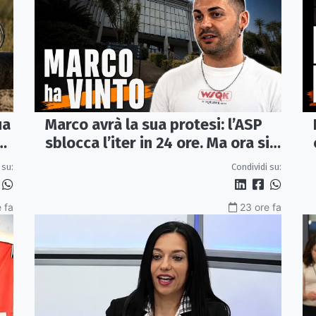
ua
Marco avrà la sua protesi: l’ASP
va
sblocca l’iter in 24 ore. Ma ora si
apre il caso dell’Ufficio ausili
 su:
Condividi su:
 fa
23 ore fa