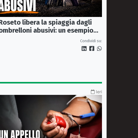
Roseto libera la spiaggia dagli
ombrelloni abusivi: un esempio
per tutto il litorale ionico
Condividi su:
Ieri