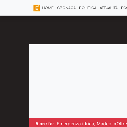
HOME
CRONACA
POLITICA
ATTUALITÀ
EC
5 ore fa:
Emergenza idrica, Madeo: «Oltre 