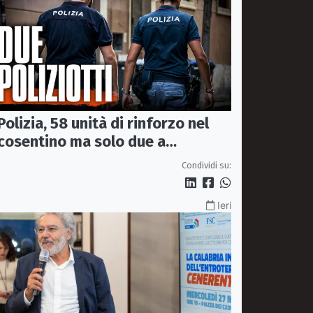
Polizia, 58 unità di rinforzo nel
cosentino ma solo due a
Corigliano-Rossano e due a
Condividi su:
Castrovillari
Ieri