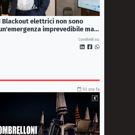
I Blackout elettrici non sono
un'emergenza imprevedibile ma
fragilità della rete
Condividi su:
10 ore fa