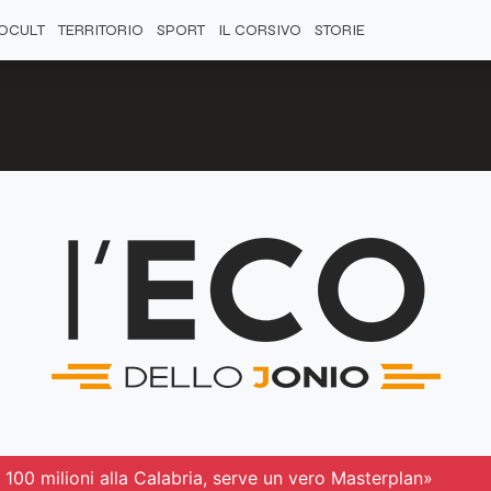
OCULT
TERRITORIO
SPORT
IL CORSIVO
STORIE
100 milioni alla Calabria, serve un vero Masterplan»