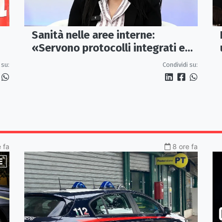
Sanità nelle aree interne:
«Servono protocolli integrati e
i
mezzi dedicati per garantire
 su:
Condividi su:
soccorsi tempestivi»
 fa
8 ore fa