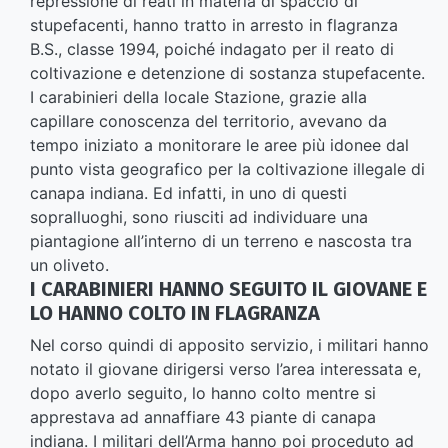
repressione di reati in materia di spaccio di
stupefacenti, hanno tratto in arresto in flagranza
B.S., classe 1994, poiché indagato per il reato di
coltivazione e detenzione di sostanza stupefacente.
I carabinieri della locale Stazione, grazie alla
capillare conoscenza del territorio, avevano da
tempo iniziato a monitorare le aree più idonee dal
punto vista geografico per la coltivazione illegale di
canapa indiana. Ed infatti, in uno di questi
sopralluoghi, sono riusciti ad individuare una
piantagione all’interno di un terreno e nascosta tra
un oliveto.
I CARABINIERI HANNO SEGUITO IL GIOVANE E
LO HANNO COLTO IN FLAGRANZA
Nel corso quindi di apposito servizio, i militari hanno
notato il giovane dirigersi verso l’area interessata e,
dopo averlo seguito, lo hanno colto mentre si
apprestava ad annaffiare 43 piante di canapa
indiana. I militari dell’Arma hanno poi proceduto ad