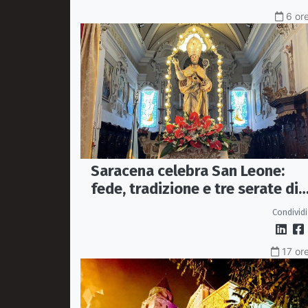
6 ore
Saracena celebra San Leone:
fede, tradizione e tre serate di
spettacolo per la festa del
Condividi
Patrono
17 ore