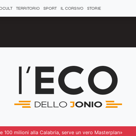
OCULT
TERRITORIO
SPORT
IL CORSIVO
STORIE
 100 milioni alla Calabria, serve un vero Masterplan»