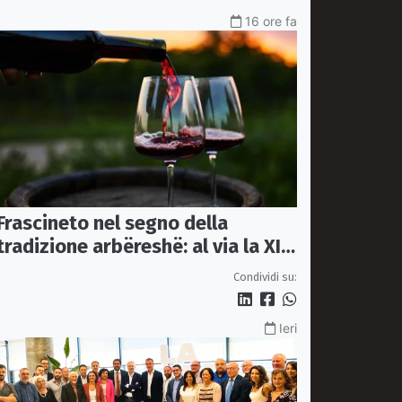
16 ore fa
Frascineto nel segno della
tradizione arbëreshë: al via la XII
edizione della Festa del Vino
Condividi su:
Ieri