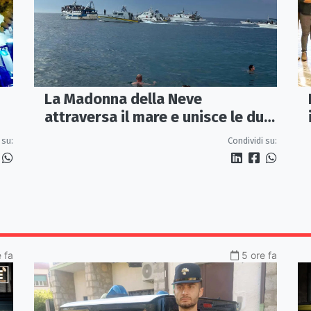
La Madonna della Neve
attraversa il mare e unisce le due
coste della città
 su:
Condividi su:
e fa
5 ore fa