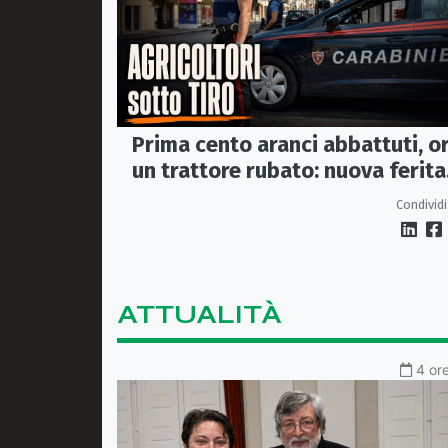
Prima cento aranci abbattuti, o
un trattore rubato: nuova ferita
all’agricoltura della Sibaritide
Condividi
ATTUALITÀ
4 ore