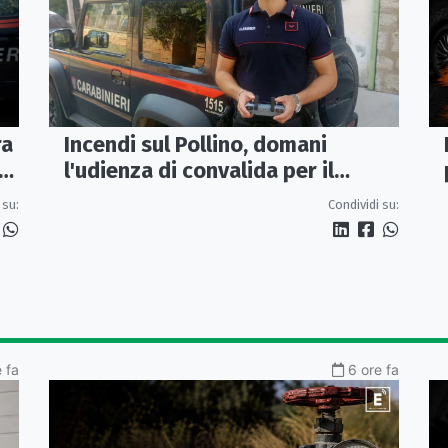
Incendi sul Pollino, domani
ra
l'udienza di convalida per il
presunto piromane: il PM ha
Condividi su:
 su:
chiesto la misura in carcere
 fa
6 ore fa