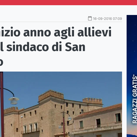
16-09-2016 07:09
izio anno agli allievi
al sindaco di San
o