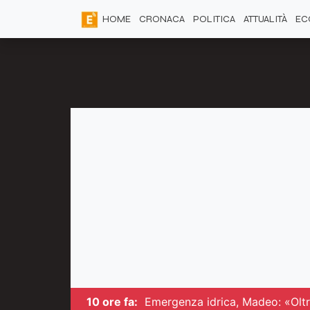
HOME
CRONACA
POLITICA
ATTUALITÀ
EC
10 ore fa:
Emergenza idrica, Madeo: «Oltre