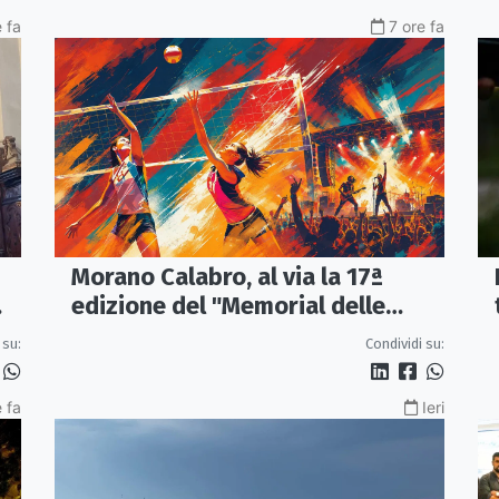
 fa
7 ore fa
Morano Calabro, al via la 17ª
edizione del "Memorial delle
Stelle"
 su:
Condividi su:
 fa
Ieri