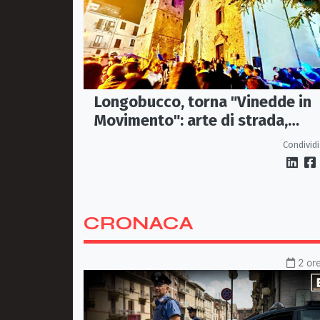
Longobucco, torna "Vinedde in
Movimento": arte di strada,
musica e sapori fanno rivivere il
Condividi
borgo
CRONACA
2 or