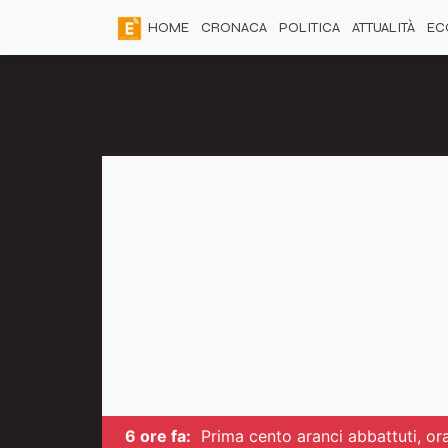
HOME
CRONACA
POLITICA
ATTUALITÀ
EC
6 ore fa:
Prima cento aranci abbattuti, ora 