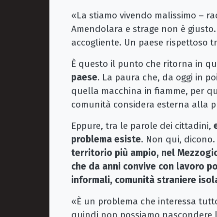
«La stiamo vivendo malissimo – ra
Amendolara e strage non è giusto.
accogliente. Un paese rispettoso tra
È questo il punto che ritorna in qu
paese
. La paura che, da oggi in p
quella macchina in fiamme, per que
comunità considera esterna alla pr
Eppure, tra le parole dei cittadini,
problema esiste
. Non qui, dicono
territorio più ampio, nel Mezzogi
che da anni convive con lavoro pov
informali, comunità straniere isola
«È un problema che interessa tutto 
quindi non possiamo nascondere l