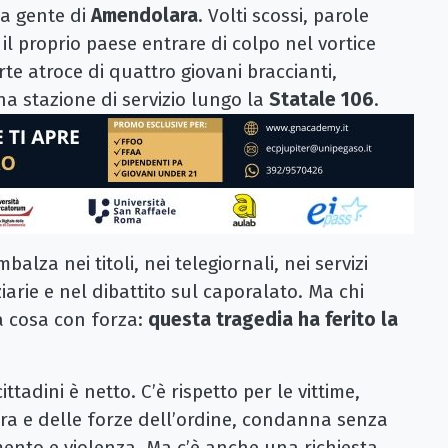
La gente di
Amendolara
. Volti scossi, parole
il proprio paese entrare di colpo nel vortice
te atroce di quattro giovani braccianti,
una stazione di servizio lungo la
Statale 106
.
alza nei titoli, nei telegiornali, nei servizi
ziarie e nel dibattito sul caporalato. Ma chi
na cosa con forza:
questa tragedia ha ferito la
ittadini è netto. C’è rispetto per le vittime,
ura e delle forze dell’ordine, condanna senza
ento e violenza. Ma c’è anche una richiesta