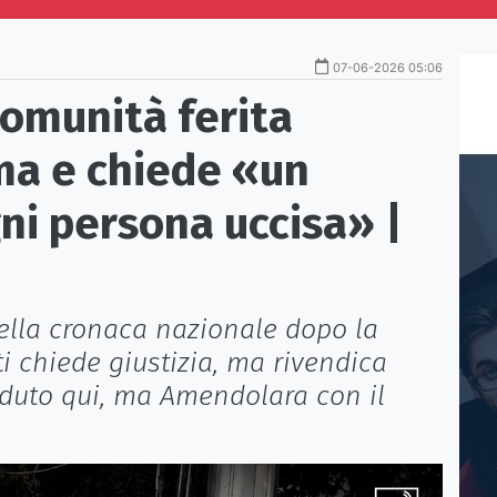
07-06-2026 05:06
comunità ferita
ma e chiede «un
ni persona uccisa» |
 della cronaca nazionale dopo la
i chiede giustizia, ma rivendica
caduto qui, ma Amendolara con il