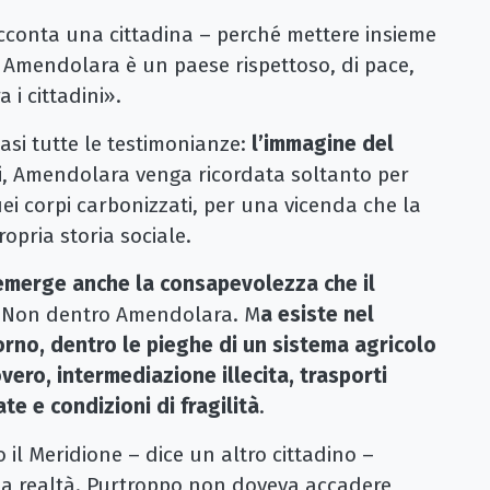
cconta una cittadina – perché mettere insieme
 Amendolara è un paese rispettoso, di pace,
 i cittadini».
asi tutte le testimonianze:
l’immagine del
oi, Amendolara venga ricordata soltanto per
i corpi carbonizzati, per una vicenda che la
opria storia sociale.
emerge anche la consapevolezza che il
. Non dentro Amendolara. M
a esiste nel
orno, dentro le pieghe di un sistema agricolo
ero, intermediazione illecita, trasporti
te e condizioni di fragilità
.
il Meridione – dice un altro cittadino –
a realtà. Purtroppo non doveva accadere,