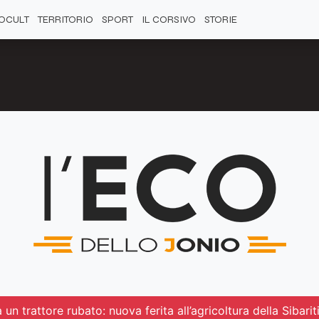
OCULT
TERRITORIO
SPORT
IL CORSIVO
STORIE
un trattore rubato: nuova ferita all’agricoltura della Sibarit