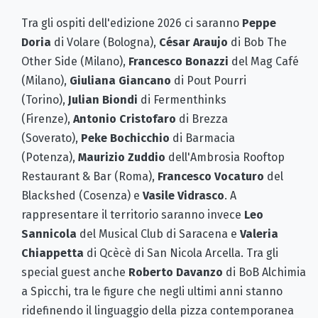
Tra gli ospiti dell'edizione 2026 ci saranno
Peppe
Doria
di Volare (Bologna),
César Araujo
di Bob The
Other Side (Milano),
Francesco Bonazzi
del Mag Café
(Milano),
Giuliana Giancano
di Pout Pourri
(Torino),
Julian Biondi
di Fermenthinks
(Firenze),
Antonio Cristofaro
di Brezza
(Soverato),
Peke Bochicchio
di Barmacia
(Potenza),
Maurizio Zuddio
dell'Ambrosia Rooftop
Restaurant & Bar (Roma),
Francesco Vocaturo
del
Blackshed (Cosenza) e
Vasile Vidrasco
. A
rappresentare il territorio saranno invece
Leo
Sannicola
del Musical Club di Saracena e
Valeria
Chiappetta
di Qcècè di San Nicola Arcella. Tra gli
special guest anche
Roberto Davanzo
di BoB Alchimia
a Spicchi, tra le figure che negli ultimi anni stanno
ridefinendo il linguaggio della pizza contemporanea