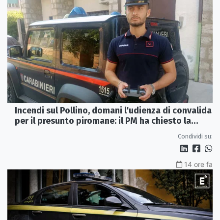
Incendi sul Pollino, domani l'udienza di convalida
per il presunto piromane: il PM ha chiesto la
misura in carcere
Condividi su:
14 ore fa