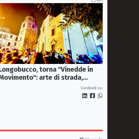
Longobucco, torna "Vinedde in
Movimento": arte di strada,
musica e sapori fanno rivivere il
Condividi su:
borgo