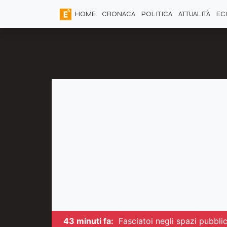
HOME
CRONACA
POLITICA
ATTUALITÀ
EC
43 minuti fa:
Fasciatoi negli spazi pubbli