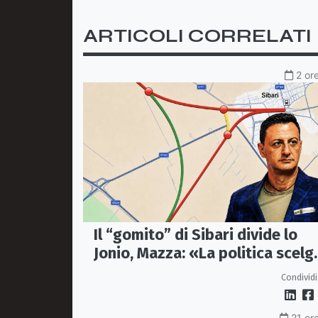
ARTICOLI CORRELATI
2 or
Il “gomito” di Sibari divide lo
Jonio, Mazza: «La politica scelg
la bretella di Thurio»
Condividi
21 ore