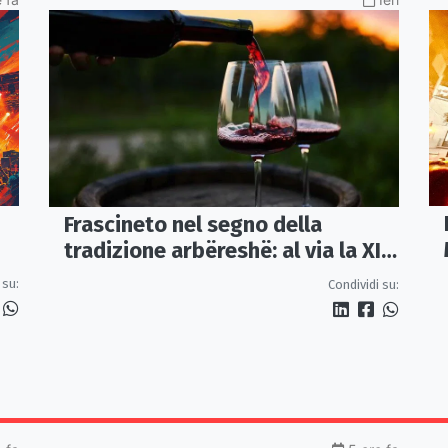
Frascineto nel segno della
tradizione arbëreshë: al via la XII
edizione della Festa del Vino
 su:
Condividi su: