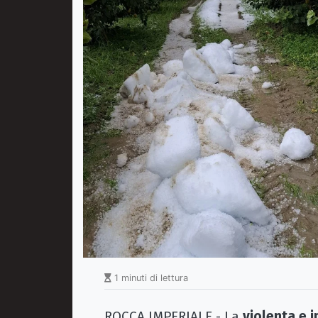
1 minuti di lettura
ROCCA IMPERIALE - La
violenta e 