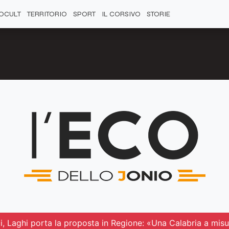
OCULT
TERRITORIO
SPORT
IL CORSIVO
STORIE
ci, Laghi porta la proposta in Regione: «Una Calabria a misu