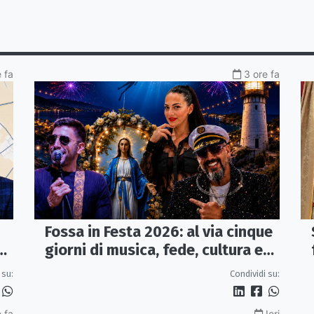
e fa
3 ore fa
Fossa in Festa 2026: al via cinque
a
giorni di musica, fede, cultura e
sapori
 su:
Condividi su:
 fa
Ieri