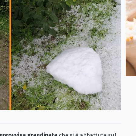
improvvisa grandinata
che si è abbattuta sul