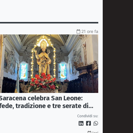
21 ore fa
Saracena celebra San Leone:
fede, tradizione e tre serate di
spettacolo per la festa del
Condividi su:
Patrono
Ieri