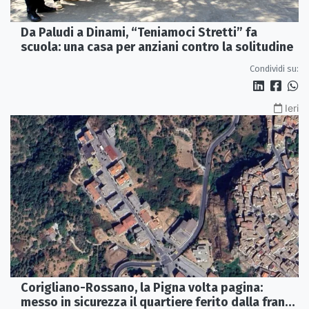
Da Paludi a Dinami, “Teniamoci Stretti” fa
scuola: una casa per anziani contro la solitudine
Condividi su:
Ieri
Corigliano-Rossano, la Pigna volta pagina:
messo in sicurezza il quartiere ferito dalla frana