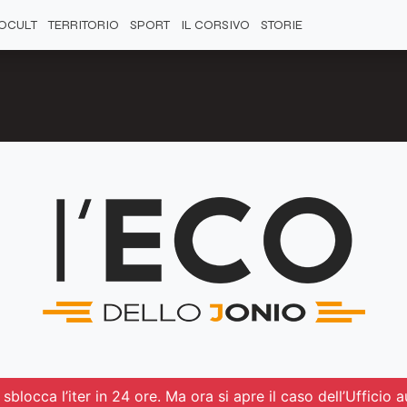
OCULT
TERRITORIO
SPORT
IL CORSIVO
STORIE
sblocca l’iter in 24 ore. Ma ora si apre il caso dell’Ufficio au