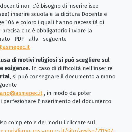
docenti non c'è bisogno di inserire isee
see) inserire scuola e la dicitura Docente e
gge 104 e coloro i quali hanno necessità di
i precisa che è obbligatorio inviare la
rmato PDF alla seguente
@asmepec.it
ausa di motivi religiosi si può scegliere sul
ie esigenze.
In caso di difficoltà nell'inserire
rtal
, si può consegnare il documento a mano
eguente
ssano@asmepec.it
, in modo da poter
i perfezionare l'inserimento del documento
iso completo e dei moduli cliccare sul
corigliano-rossano.cs.it/sito/avviso/211507-