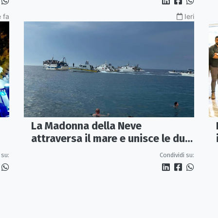
 fa
Ieri
La Madonna della Neve
attraversa il mare e unisce le due
coste della città
 su:
Condividi su: