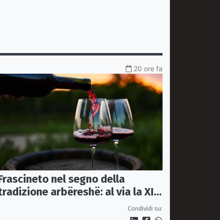
20 ore fa
Frascineto nel segno della
tradizione arbëreshë: al via la XII
edizione della Festa del Vino
Condividi su: