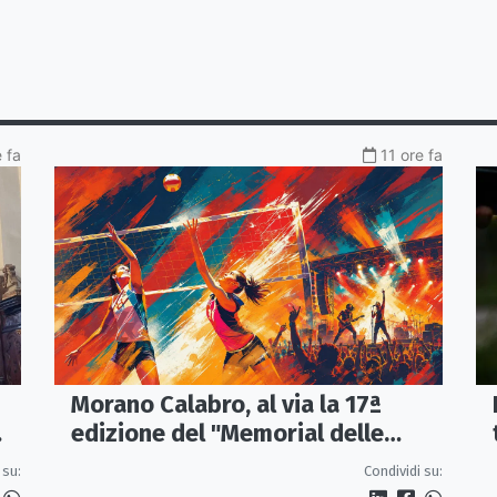
e fa
11 ore fa
Morano Calabro, al via la 17ª
edizione del "Memorial delle
Stelle"
 su:
Condividi su: