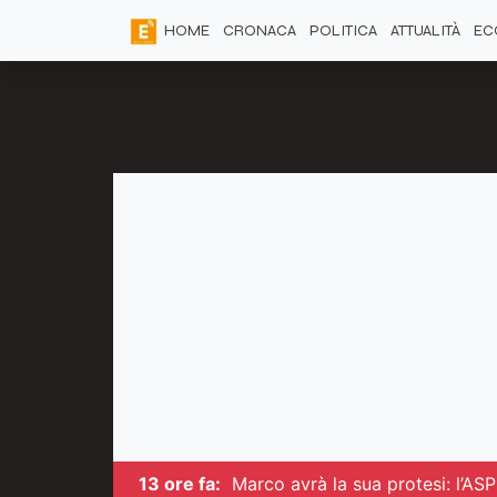
HOME
CRONACA
POLITICA
ATTUALITÀ
EC
13 ore fa:
Marco avrà la sua protesi: l’ASP 