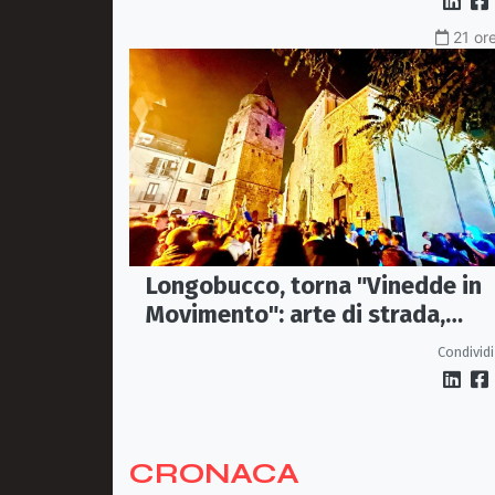
21 ore
Longobucco, torna "Vinedde in
Movimento": arte di strada,
musica e sapori fanno rivivere il
Condividi
borgo
CRONACA