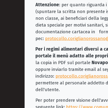
Attenzione
: per quanto riguarda i 
(spuntare la scritta non presente i
non classe, ai beneficiari della le
dieta speciale per motivi sanitari, s
documentazione cartacea in fo
pec:
protocollo.coriglianorossano
Per i regimi alimentari diversi a c
portale il menù adatto alle propr
la copia in PDF sul portale
Novapo
oppure inviarlo tramite email al s
indirizzo:
protocollo.coriglianoro
permettere al personale addetto d
dell'utente.
Per poter prendere visione dell'avv
seguente link:
https://www.comune.