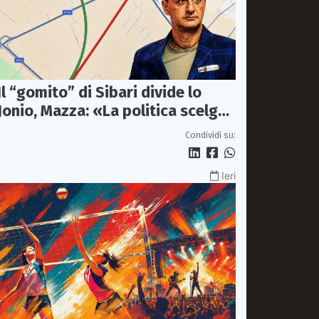
Il “gomito” di Sibari divide lo
Jonio, Mazza: «La politica scelga
la bretella di Thurio»
Condividi su:
Ieri