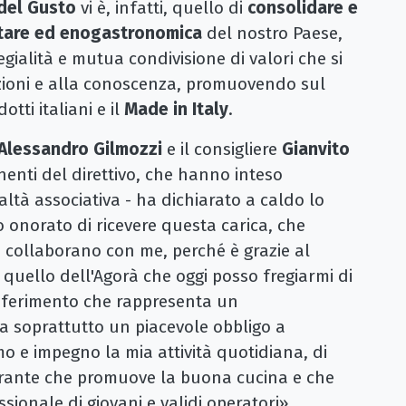
del Gusto
vi è, infatti, quello di
consolidare e
ntare ed enogastronomica
del nostro Paese,
egialità e mutua condivisione di valori che si
izioni e alla conoscenza, promuovendo sul
otti italiani e il
Made in Italy
.
Alessandro Gilmozzi
e il consigliere
Gianvito
onenti del direttivo, che hanno inteso
ltà associativa - ha dichiarato a caldo lo
 onorato di ricevere questa carica, che
i collaborano con me, perché è grazie al
quello dell'Agorà che oggi posso fregiarmi di
nferimento che rappresenta un
a soprattutto un piacevole obbligo a
 e impegno la mia attività quotidiana, di
torante che promuove la buona cucina e che
sionale di giovani e validi operatori».