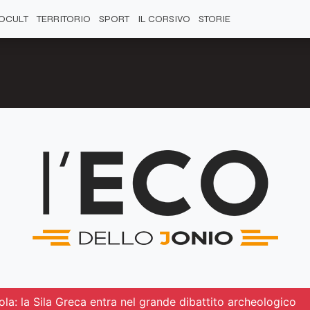
OCULT
TERRITORIO
SPORT
IL CORSIVO
STORIE
la: la Sila Greca entra nel grande dibattito archeologico