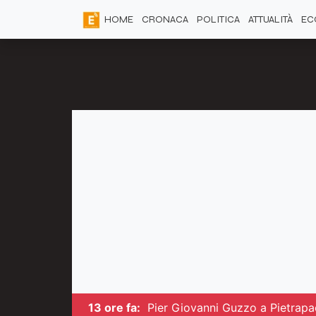
HOME
CRONACA
POLITICA
ATTUALITÀ
EC
13 ore fa:
Pier Giovanni Guzzo a Pietrapao