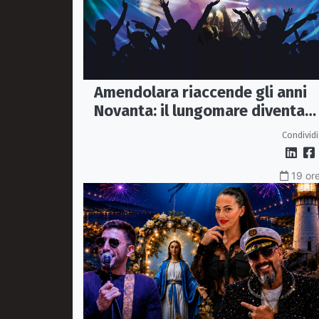
Amendolara riaccende gli anni
Novanta: il lungomare diventa
una discoteca a cielo aperto
Condividi
19 ore