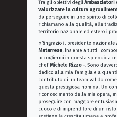
Tra gli obiettivi degli
Ambasciatori 
valorizzare la cultura agroalime
da perseguire in uno spirito di coll
richiamano alla qualità, alle trad
territorio nazionale ed estero i prod
«Ringrazio il presidente nazionale
Matarrese
, insieme a tutti i comp
accogliermi in questa splendida rea
chef
Michele Rizzo
-. Sono davvero
dedico alla mia famiglia e a quant
contributo di un team valido come 
questa prestigiosa nomina. Un co
riconoscimento della mia opera, m
proseguire con maggiore entusiasmo
cuoco e di imprenditore di un ris
sostiene la crescita umana e profes