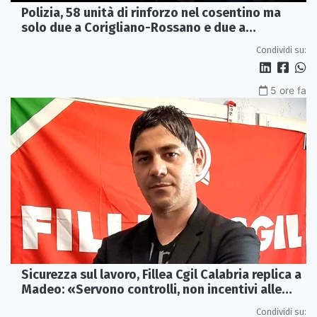
Polizia, 58 unità di rinforzo nel cosentino ma
solo due a Corigliano-Rossano e due a
Castrovillari
Condividi su:
5 ore fa
Sicurezza sul lavoro, Fillea Cgil Calabria replica a
Madeo: «Servono controlli, non incentivi alle
imprese»
Condividi su: