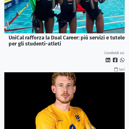
UniCal rafforza la Dual Career: più servizi e tutele
per gli studenti-atleti
Condividi su:
Ieri