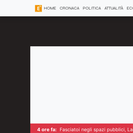
HOME
CRONACA
POLITICA
ATTUALITÀ
EC
4 ore fa:
Fasciatoi negli spazi pubblici, L