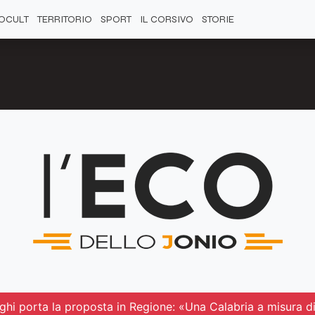
OCULT
TERRITORIO
SPORT
IL CORSIVO
STORIE
aghi porta la proposta in Regione: «Una Calabria a misura d