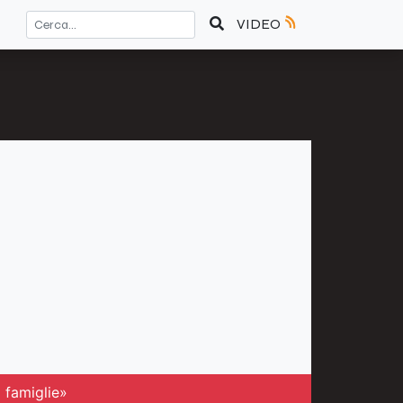
VIDEO
i famiglie»