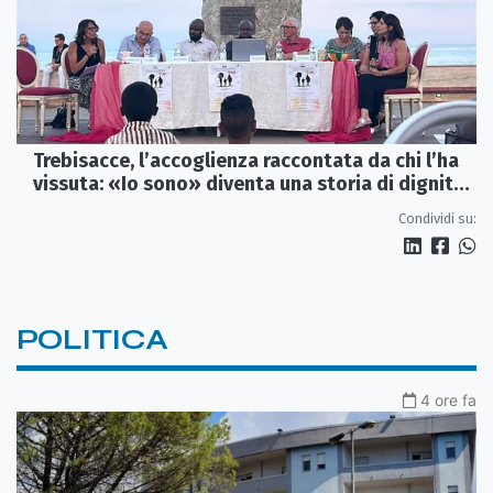
Trebisacce, l’accoglienza raccontata da chi l’ha
vissuta: «Io sono» diventa una storia di dignità
e futuro
Condividi su:
POLITICA
4 ore fa