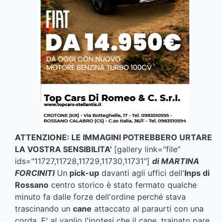
ATTENZIONE: LE IMMAGINI POTREBBERO URTARE
LA VOSTRA SENSIBILITA'
[gallery link="file"
ids="11727,11728,11729,11730,11731"]
di MARTINA
FORCINITI
Un
pick-up
davanti agli uffici dell'
Inps di
Rossano
centro storico è stato fermato qualche
minuto fa dalle forze dell'ordine perché stava
trascinando un
cane
attaccato al paraurti con una
corda. E' al vaglio l'ipotesi che il cane, trainato pare