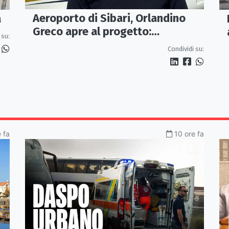
Aeroporto di Sibari, Orlandino
a
Greco apre al progetto:
 su:
«Proposta credibile da
Condividi su:
approfondire»
 fa
10 ore fa