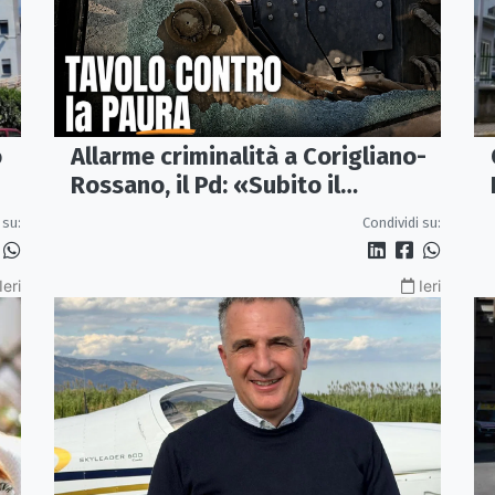
o
Allarme criminalità a Corigliano-
Rossano, il Pd: «Subito il
Comitato per la Sicurezza»
 su:
Condividi su:
Ieri
Ieri