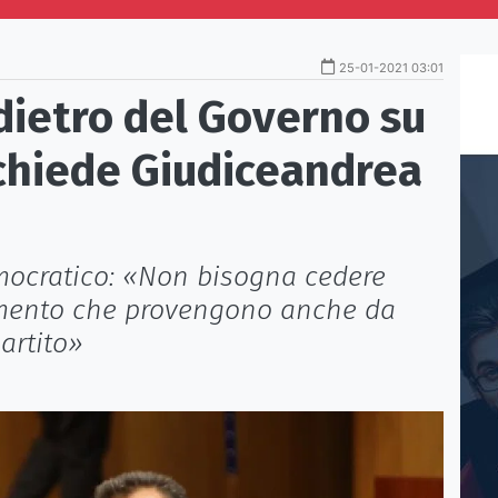
25-01-2021 03:01
dietro del Governo su
 chiede Giudiceandrea
mocratico: «Non bisogna cedere
namento che provengono anche da
artito»