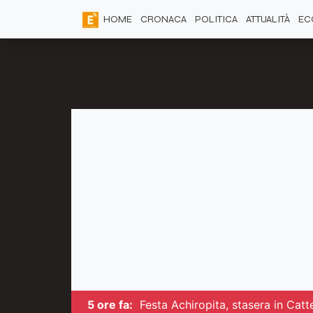
HOME
CRONACA
POLITICA
ATTUALITÀ
EC
5 ore fa:
Festa Achiropita, stasera in Catte