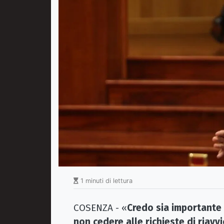
1 minuti di lettura
COSENZA - «
Credo sia importante 
non cedere alle richieste di riav