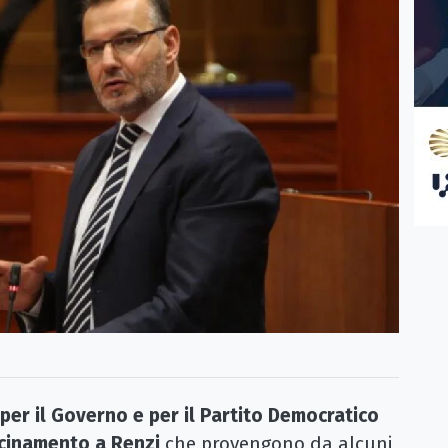
per il Governo e per il Partito Democratico
vicinamento a Renzi
che provengono da alcuni