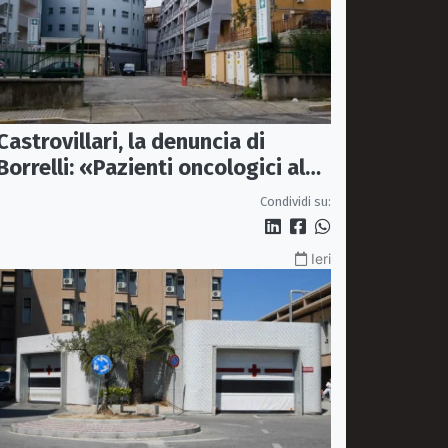
Castrovillari, la denuncia di
Borrelli: «Pazienti oncologici al
caldo e senza sedie»
Condividi su:
Ieri