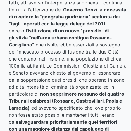
fatti, attraverso l’interpellanza si poneva – continua
Perri - all'attenzione del
Governo Renzi
la
necessità
di rivedere la “geografia giudiziaria” scaturita dai
“tagli” operati con la legge delega del 2011
,
ovvero
l'istituzione di un nuovo “presidio” di
giustizia “nell'area urbana contigua Rossano-
Corigliano”
che risulterebbe essenziali a sostegno
dell’innescato processo di fusione tra le due Città
che contano, nell’insieme, una popolazione di circa
100mila abitanti. Le Commissioni Giustizia di Camera
e Senato avevano chiesto al governo di esonerare
dalla soppressione quei presidi che operano in zone
ad alta intensità di criminalità organizzata ed in
particolare di
non sopprimere nessuno dei quattro
Tribunali calabresi (Rossano, Castrovillari, Paola e
Lamezia)
ed avevano specificato che, ove proprio
non fosse stato possibile mantenerli tutti, erano
da
salvaguardare prioritariamente quei territori
con una maggiore distanza dal capoluogo di