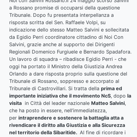
Noi con Salvini Rossano.Il 24 maggio scorso Salvini
a Rossano promise di occuparsi della questione
Tribunale. Dopo fu presentata interpellanza a
risposta scritta del Sen. Raffaele Volpi, su
indicazione dello stesso Matteo Salvini e sollecitata
da Egidio Perri coordinatore cittadino di Noi Con
Salvini, grazie anche al supporto dei Dirigenti
Regionali Domenico Furgiuele e Bernardo Spadafora.
Un lavoro di squadra – ribadisce Egidio Perri - che
oggi ha portato il Ministro della Giustizia Andrea
Orlando a dare risposta proprio sulla questione del
Tribunale di Rossano, soppresso e accorpato al
Tribunale di Castrovillari. Si tratta della
prima ed
importante iniziativa che il movimento NcS
, dopo
la
visita
in Città del leader nazionale
Matteo Salvini
,
che ha posto in essere, nell’immediatezza,
per
intraprendere e sostenere la battaglia atta a
rivendicare il diritto alla Giustizia e alla Sicurezza
nel territorio della Sibaritide.
Al fine di ricordare i