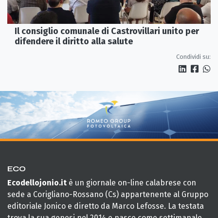
Il consiglio comunale di Castrovillari unito per
difendere il diritto alla salute
Condividi su:
ECO
Ecodellojonio.it
è un giornale on-line calabrese con
sede a Corigliano-Rossano (Cs) appartenente al Gruppo
editoriale Jonico e diretto da Marco Lefosse. La testata
trova la sua genesi nel 2014 e nasce come settimanale