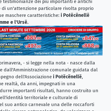
 e testimonianze dei più importanti e antichi
te di un'attenzione particolare rivolta proprio
ue maschere caratteristiche:
i Połëcënellë
emme e l'Ursë.
rimavera, - si legge nella nota - nasce dalla
ere dall'Amministrazione comunale guidata dal
mpegno dell'Associazione
i Połëcënellë
,
ue realtà, da anni, impegnati in una
durre importanti risultati, hanno costruito un
ll'identità territoriale e culturale di
el suo antico carnevale una delle roccaforti