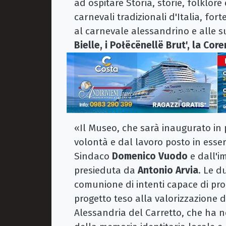
ad ospitare Storia, storie, folklore
carnevali tradizionali d'Italia, for
al carnevale alessandrino e alle s
Bielle, i Połëcënellë Brut', la Cor
«Il Museo, che sarà inaugurato in p
volontà e dal lavoro posto in ess
Sindaco
Domenico Vuodo
e dall'i
presieduta da
Antonio Arvia
. Le d
comunione di intenti capace di pro
progetto teso alla valorizzazione de
Alessandria del Carretto, che ha n