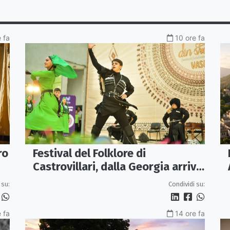
 fa
10 ore fa
ro
Festival del Folklore di
Castrovillari, dalla Georgia arriva
l'Ensemble "Erisa"
 su:
Condividi su:
 fa
14 ore fa