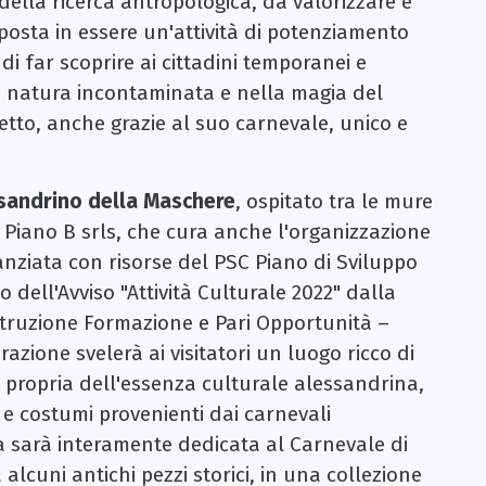
della ricerca antropologica, da valorizzare e
posta in essere un'attività di potenziamento
di far scoprire ai cittadini temporanei e
a natura incontaminata e nella magia del
tto, anche grazie al suo carnevale, unico e
sandrino della Maschere
, ospitato tra le mure
a Piano B srls, che cura anche l'organizzazione
nziata con risorse del PSC Piano di Sviluppo
 dell'Avviso "Attività Culturale 2022" dalla
struzione Formazione e Pari Opportunità –
azione svelerà ai visitatori un luogo ricco di
a propria dell'essenza culturale alessandrina,
e costumi provenienti dai carnevali
ala sarà interamente dedicata al Carnevale di
alcuni antichi pezzi storici, in una collezione