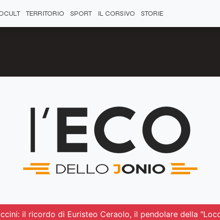
OCULT
TERRITORIO
SPORT
IL CORSIVO
STORIE
cini: il ricordo di Euristeo Ceraolo, il pendolare della "Lo