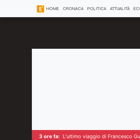
HOME
CRONACA
POLITICA
ATTUALITÀ
EC
3 ore fa:
L'ultimo viaggio di Francesco Guc