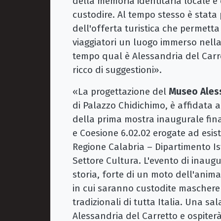
della memoria identitaria locale e 
custodire. Al tempo stesso è stata 
dell'offerta turistica che permetta 
viaggiatori un luogo immerso nell
tempo qual è Alessandria del Carre
ricco di suggestioni».
«La progettazione del
Museo Ales
di Palazzo Chidichimo, è affidata 
della prima mostra inaugurale fina
e Coesione 6.02.02 erogate ad esisto
Regione Calabria – Dipartimento I
Settore Cultura. L'evento di inaugur
storia, forte di un moto dell'anim
in cui saranno custodite maschere 
tradizionali di tutta Italia. Una s
Alessandria del Carretto e ospiterà 