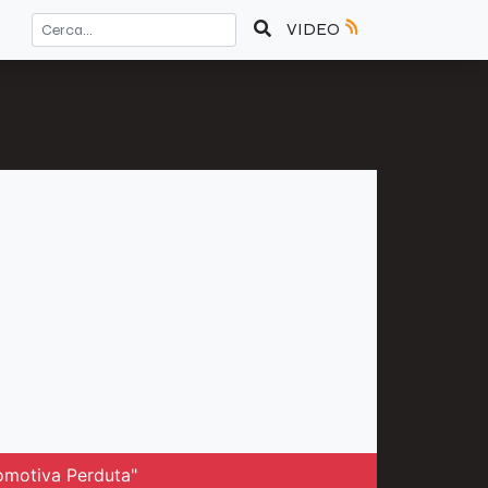
VIDEO
comotiva Perduta"