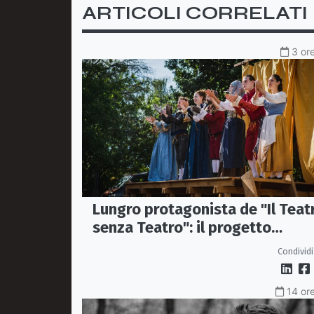
ARTICOLI CORRELATI
3 ore
Lungro protagonista de "Il Teat
senza Teatro": il progetto
itinerante che porta il teatro
Condividi
nelle piazze
14 ore