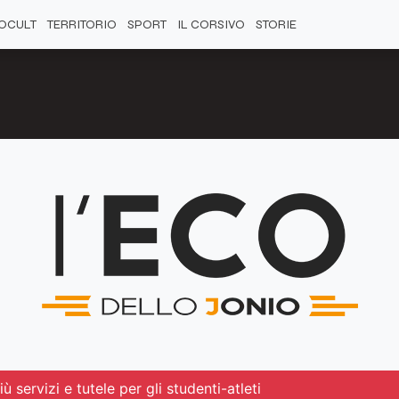
OCULT
TERRITORIO
SPORT
IL CORSIVO
STORIE
ù servizi e tutele per gli studenti-atleti