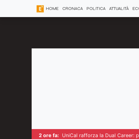
HOME
CRONACA
POLITICA
ATTUALITÀ
EC
2 ore fa:
UniCal rafforza la Dual Career: pi