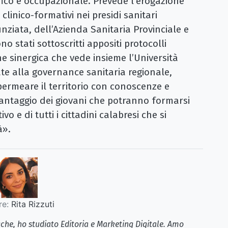
ifico e occupazionale. Prevede l’erogazione
i clinico-formativi nei presidi sanitari
nziata, dell’Azienda Sanitaria Provinciale e
no stati sottoscritti appositi protocolli
one sinergica che vede insieme l’Università
ate alla governance sanitaria regionale,
 permeare il territorio con conoscenze e
ntaggio dei giovani che potranno formarsi
 e di tutti i cittadini calabresi che si
à».
re:
Rita Rizzuti
iche, ho studiato Editoria e Marketing Digitale. Amo