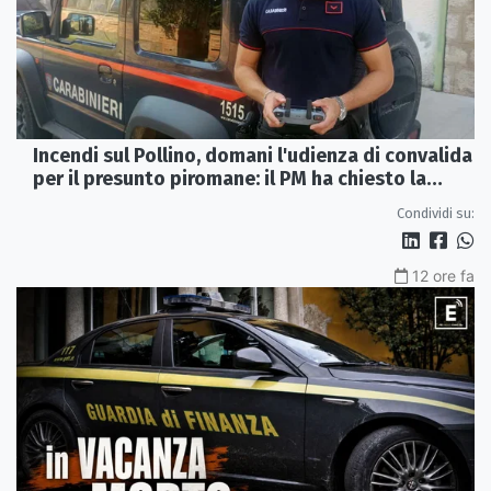
Incendi sul Pollino, domani l'udienza di convalida
per il presunto piromane: il PM ha chiesto la
misura in carcere
Condividi su:
12 ore fa