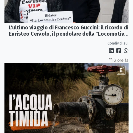
L'ultimo viaggio di Francesco Guccini: il ricordo di
Euristeo Ceraolo, il pendolare della "Locomotiva
Perduta"
Condividi su:
6 ore fa