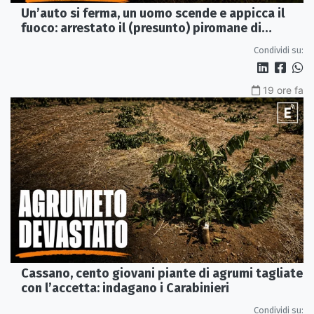
Un’auto si ferma, un uomo scende e appicca il
fuoco: arrestato il (presunto) piromane di
Morano
Condividi su:
19 ore fa
Cassano, cento giovani piante di agrumi tagliate
con l’accetta: indagano i Carabinieri
Condividi su: