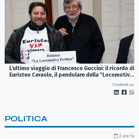
L'ultimo viaggio di Francesco Guccini: il ricordo di
Euristeo Ceraolo, il pendolare della "Locomotiva
Perduta"
Condividi su:
POLITICA
2 ore fa