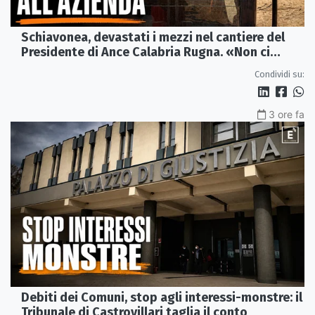
Schiavonea, devastati i mezzi nel cantiere del
Presidente di Ance Calabria Rugna. «Non ci
fermeremo»
Condividi su:
3 ore fa
Debiti dei Comuni, stop agli interessi-monstre: il
Tribunale di Castrovillari taglia il conto