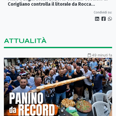
Corigliano controlla il litorale da Rocca
Imperiale a Cariati.
Condividi su:
ATTUALITÀ
49 minuti fa