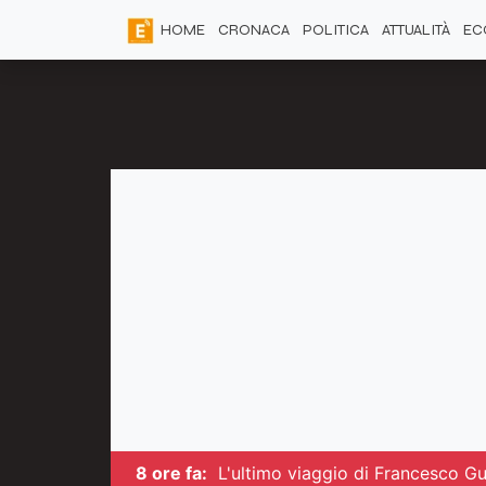
HOME
CRONACA
POLITICA
ATTUALITÀ
EC
8 ore fa:
L'ultimo viaggio di Francesco Guc