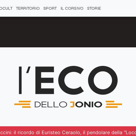
OCULT
TERRITORIO
SPORT
IL CORSIVO
STORIE
cini: il ricordo di Euristeo Ceraolo, il pendolare della "Lo