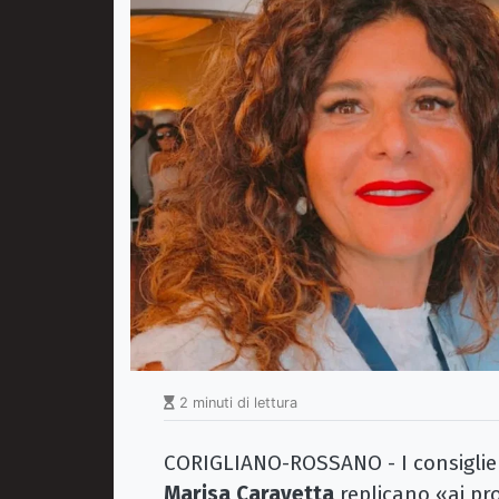
2 minuti di lettura
CORIGLIANO-ROSSANO - I consiglier
Marisa Caravetta
replicano «ai pr