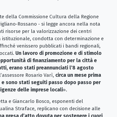
nte della Commissione Cultura della Regione
rigliano-Rossano - si legge ancora nella nota
i risorse per la valorizzazione dei centri
vità istituzionale, condotta con determinazione e
ffinché venissero pubblicati i bandi regionali,
occati.
Un lavoro di promozione e di stimolo
pportunità di finanziamento per la città e
fatti, erano stati preannunciati l’8 agosto
l’assessore Rosario Varì,
circa un mese prima
, e sono stati seguiti passo dopo passo per
igenze delle imprese locali
».
etta e Giancarlo Bosco, esponenti del
alina Straface, replicano con decisione alle
na presa d’atto dovuta per sostenere i cuori