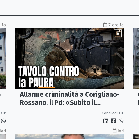
 fa
7 ore fa
o
Allarme criminalità a Corigliano-
Rossano, il Pd: «Subito il
Comitato per la Sicurezza»
 su:
Condividi su:
Ieri
Ieri