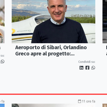
Aeroporto di Sibari, Orlandino
a
Greco apre al progetto:
 su:
«Proposta credibile da
Condividi su:
approfondire»
e fa
11 ore fa