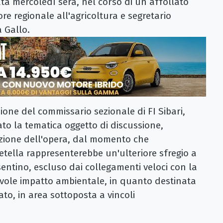
zata mercoledì sera, nel corso di un affollato
re regionale all'agricoltura e segretario
a Gallo.
zione del commissario sezionale di FI Sibari,
ato la tematica oggetto di discussione,
azione dell'opera, dal momento che
etella rappresenterebbe un'ulteriore sfregio a
cosentino, escluso dai collegamenti veloci con la
evole impatto ambientale, in quanto destinata
ato, in area sottoposta a vincoli