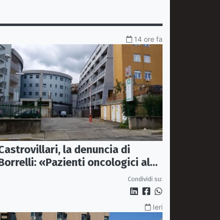
14 ore fa
Castrovillari, la denuncia di
Borrelli: «Pazienti oncologici al
caldo e senza sedie»
Condividi su:
Ieri