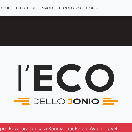
OCULT
TERRITORIO
SPORT
IL CORSIVO
STORIE
 per Rava ora tocca a Karima: poi Raiz e Avion Travel