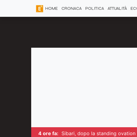
HOME
CRONACA
POLITICA
ATTUALITÀ
EC
4 ore fa:
Sibari, dopo la standing ovation