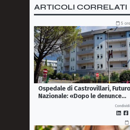
ARTICOLI CORRELATI
5 ore
Ospedale di Castrovillari, Futur
Nazionale: «Dopo le denunce
servono fatti, non passerelle»
Condividi