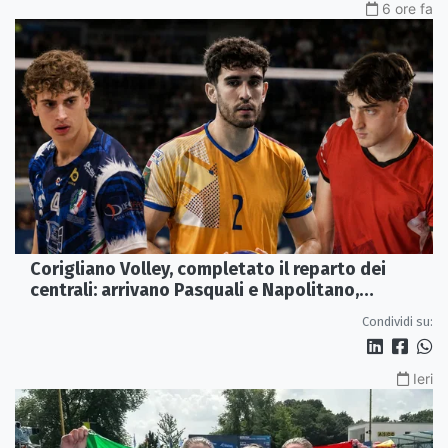
6 ore fa
Corigliano Volley, completato il reparto dei
centrali: arrivano Pasquali e Napolitano,
confermato Tanzi
Condividi su:
Ieri