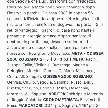
con Segovia che Dudù trasforma con freddezza.
L’incubo per la Meta non finisce nemmeno dopo
l’intervallo perché l’Odissea 2000 in appena 56
secondi dall’inizio della ripresa mette in ghiaccio il
risultato con un uno/due di Segovia che porta a 5 le
reti di vantaggio. I padroni di casa nonostante il
pesante punteggio tentano disperatamente di
rientrare in partita, ma, riescono soltanto ad
accorciare le distanze nella seconda parte della
ripresa con Petriglieri e Musumeci.
META - ODISSEA
2000 ROSSANO 2 – 5 ( 0 – 3 p.t.)
META:
Pacini,
Juanpe, Failla, Viglianisi, Buzzanga, Marletta,
Petriglieri, Messina, Gomes, Di Maria, Musumeci,
Coco. All. Samperi.
ODISSEA 2000 ROSSANO:
Gervasi, Cirullo, Segovia, Sapinho, Russo, Dudù,
Pizetta, Scervino, Labonia, Milito, Casacchia,
Morrone. All. Sapinho.
ARBITRI:
Schirripa e Merenda
di Reggio Calabria.
CRONOMETRISTA:
Buscemi di
Enna.
MARCATORI:
3’34’’ p.t. Segovia, 9’19’’ p.t. Sc