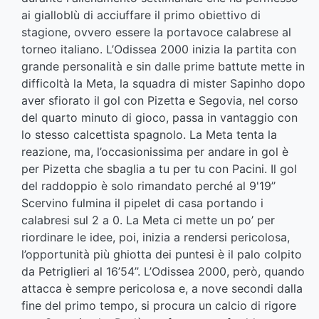
ai gialloblù di acciuffare il primo obiettivo di
stagione, ovvero essere la portavoce calabrese al
torneo italiano. L’Odissea 2000 inizia la partita con
grande personalità e sin dalle prime battute mette in
difficoltà la Meta, la squadra di mister Sapinho dopo
aver sfiorato il gol con Pizetta e Segovia, nel corso
del quarto minuto di gioco, passa in vantaggio con
lo stesso calcettista spagnolo. La Meta tenta la
reazione, ma, l’occasionissima per andare in gol è
per Pizetta che sbaglia a tu per tu con Pacini. Il gol
del raddoppio è solo rimandato perché al 9'19’’
Scervino fulmina il pipelet di casa portando i
calabresi sul 2 a 0. La Meta ci mette un po’ per
riordinare le idee, poi, inizia a rendersi pericolosa,
l’opportunità più ghiotta dei puntesi è il palo colpito
da Petriglieri al 16’54’’. L’Odissea 2000, però, quando
attacca è sempre pericolosa e, a nove secondi dalla
fine del primo tempo, si procura un calcio di rigore