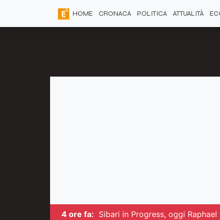
HOME
CRONACA
POLITICA
ATTUALITÀ
EC
4 ore fa:
Sibari in Progress, oggi Raphael