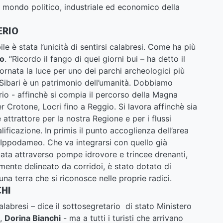
el mondo politico, industriale ed economico della
ERIO
e è stata l’unicità di sentirsi calabresi. Come ha più
io
. “Ricordo il fango di quei giorni bui – ha detto il
tornata la luce per uno dei parchi archeologici più
 Sibari è un patrimonio dell’umanità. Dobbiamo
rio - affinchè si compia il percorso della Magna
 Crotone, Locri fino a Reggio. Si lavora affinchè sia
ttrattore per la nostra Regione e per i flussi
alificazione. In primis il punto accoglienza dell’area
 Ippodameo. Che va integrarsi con quello già
ata attraverso pompe idrovore e trincee drenanti,
amente delineato da corridoi, è stato dotato di
una terra che si riconosce nelle proprie radici.
CHI
calabresi – dice il sottosegretario di stato Ministero
o,
Dorina Bianchi
- ma a tutti i turisti che arrivano