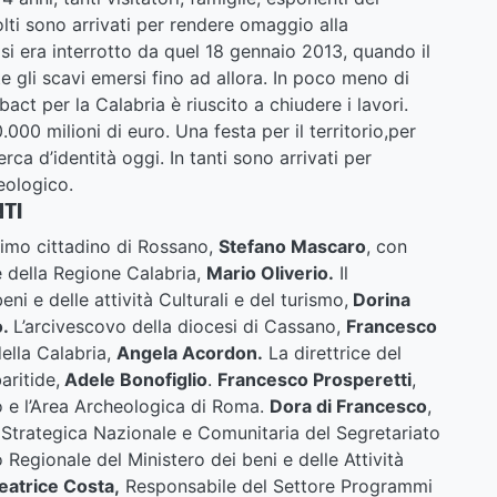
lti sono arrivati per rendere omaggio alla
si era interrotto da quel 18 gennaio 2013, quando il
gli scavi emersi fino ad allora. In poco meno di
bact per la Calabria è riuscito a chiudere i lavori.
0 milioni di euro. Una festa per il territorio,per
rca d’identità oggi. In tanti sono arrivati per
ologico.
NTI
 primo cittadino di Rossano,
Stefano Mascaro
, con
te della Regione Calabria,
Mario Oliverio.
Il
ni e delle attività Culturali e del turismo,
Dorina
o.
L’arcivescovo della diocesi di Cassano,
Francesco
ella Calabria,
Angela Acordon.
La direttrice del
ritide,
Adele Bonofiglio
.
Francesco Prosperetti
,
o e l’Area Archeologica di Roma.
Dora di Francesco
,
Strategica Nazionale e Comunitaria del Segretariato
o Regionale del Ministero dei beni e delle Attività
eatrice Costa,
Responsabile del Settore Programmi