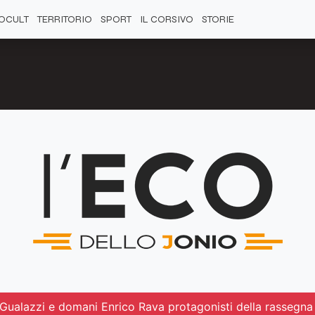
OCULT
TERRITORIO
SPORT
IL CORSIVO
STORIE
 Gualazzi e domani Enrico Rava protagonisti della rassegna 