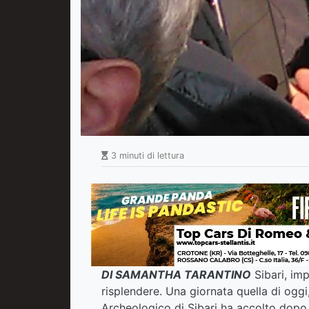
3 minuti di lettura
DI SAMANTHA TARANTINO
Sibari, im
risplendere. Una giornata quella di oggi, 
Archeologico di Sibari ha accolto dopo 4 