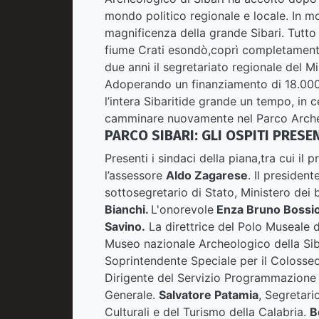
mondo politico regionale e locale. In mo
magnificenza della grande Sibari. Tutto 
fiume Crati esondò,coprì completamente 
due anni il segretariato regionale del Mi
Adoperando un finanziamento di 18.000.00
l’intera Sibaritide grande un tempo, in ce
camminare nuovamente nel Parco Arche
PARCO SIBARI: GLI OSPITI PRESE
Presenti i sindaci della piana,tra cui il
l’assessore
Aldo Zagarese
. Il presiden
sottosegretario di Stato, Ministero dei be
Bianchi.
L'onorevole
Enza Bruno Bossi
Savino.
La direttrice del Polo Museale d
Museo nazionale Archeologico della Siba
Soprintendente Speciale per il Colosse
Dirigente del Servizio Programmazione 
Generale.
Salvatore Patamia
, Segretari
Culturali e del Turismo della Calabria.
B