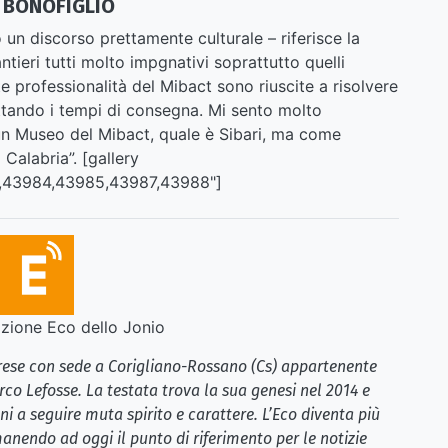
E BONOFIGLIO
o un discorso prettamente culturale – riferisce la
ntieri tutti molto impgnativi soprattutto quelli
lte professionalità del Mibact sono riuscite a risolvere
ettando i tempi di consegna. Mi sento molto
un Museo del Mibact, quale è Sibari, ma come
 Calabria”. [gallery
3,43984,43985,43987,43988"]
ione Eco dello Jonio
brese con sede a Corigliano-Rossano (Cs) appartenente
rco Lefosse. La testata trova la sua genesi nel 2014 e
i a seguire muta spirito e carattere. L’Eco diventa più
anendo ad oggi il punto di riferimento per le notizie