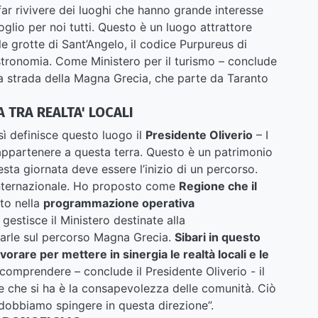
far rivivere dei luoghi che hanno grande interesse
glio per noi tutti. Questo è un luogo attrattore
 le grotte di Sant’Angelo, il codice Purpureus di
stronomia. Come Ministero per il turismo – conclude
a strada della Magna Grecia, che parte da Taranto
A TRA REALTA' LOCALI
sì definisce questo luogo il
Presidente Oliverio
– I
 appartenere a questa terra. Questo è un patrimonio
sta giornata deve essere l’inizio di un percorso.
internazionale. Ho proposto come
Regione che il
ato nella
programmazione operativa
gestisce il Ministero destinate alla
arle sul percorso Magna Grecia.
Sibari in questo
are per mettere in sinergia le realtà locali e le
r comprendere – conclude il Presidente Oliverio - il
e che si ha è la consapevolezza delle comunità. Ciò
dobbiamo spingere in questa direzione”.