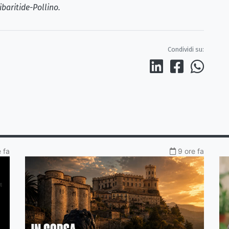
ibaritide-Pollino.
Condividi su:
 fa
9 ore fa