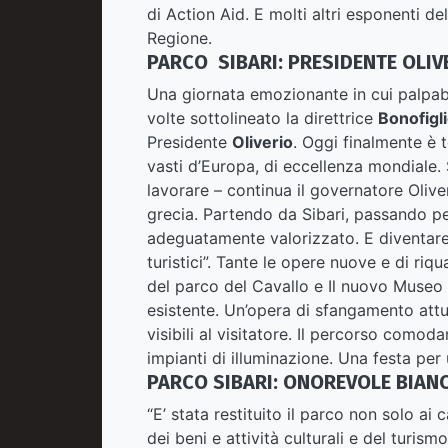
di Action Aid. E molti altri esponenti d
Regione.
PARCO SIBARI: PRESIDENTE OLIV
Una giornata emozionante in cui palpabil
volte sottolineato la direttrice
Bonofigl
Presidente
Oliverio
. Oggi finalmente è 
vasti d’Europa, di eccellenza mondiale.
lavorare – continua il governatore Olive
grecia. Partendo da Sibari, passando per
adeguatamente valorizzato. E diventare a
turistici”. Tante le opere nuove e di riqu
del parco del Cavallo e Il nuovo Museo
esistente. Un’opera di sfangamento attu
visibili al visitatore. Il percorso comod
impianti di illuminazione. Una festa per 
PARCO SIBARI: ONOREVOLE BIAN
“E’ stata restituito il parco non solo ai 
dei beni e attività culturali e del turism