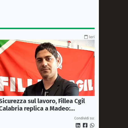
Ieri
Sicurezza sul lavoro, Fillea Cgil
Calabria replica a Madeo:
«Servono controlli, non incentivi
Condividi su:
alle imprese»