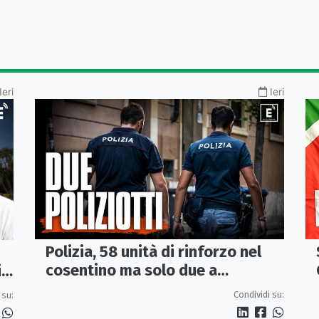
Ieri
Ieri
Polizia, 58 unità di rinforzo nel
cosentino ma solo due a
i
Corigliano-Rossano e due a
Condividi su:
 su:
Castrovillari