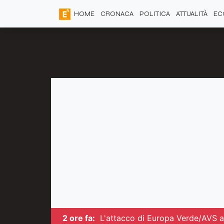
HOME
CRONACA
POLITICA
ATTUALITÀ
EC
2 ore fa:
L'attacco di Europa Verde/AVS al