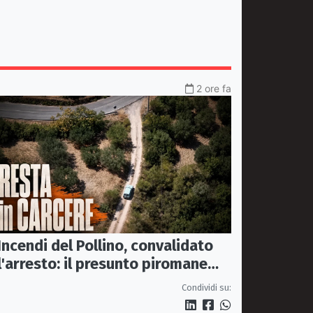
2 ore fa
Incendi del Pollino, convalidato
l'arresto: il presunto piromane
resta in carcere
Condividi su: