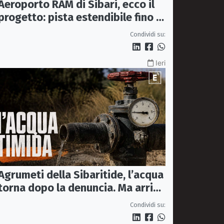
Aeroporto RAM di Sibari, ecco il
progetto: pista estendibile fino a
2 km e trasporto passeggeri
Condividi su:
Ieri
Agrumeti della Sibaritide, l’acqua
torna dopo la denuncia. Ma arriva
con un terzo della pressione
Condividi su: