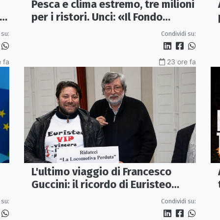
Pesca e clima estremo, tre milioni
 e
per i ristori. Unci: «Il Fondo
diventi stabile»
 su:
Condividi su:
 fa
23 ore fa
L'ultimo viaggio di Francesco
Guccini: il ricordo di Euristeo
Ceraolo, il pendolare della
Condividi su:
 su:
"Locomotiva Perduta"