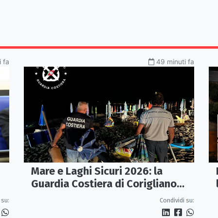
i fa
49 minuti fa
Mare e Laghi Sicuri 2026: la
Guardia Costiera di Corigliano
controlla il litorale da Rocca
 su:
Condividi su:
Imperiale a Cariati.