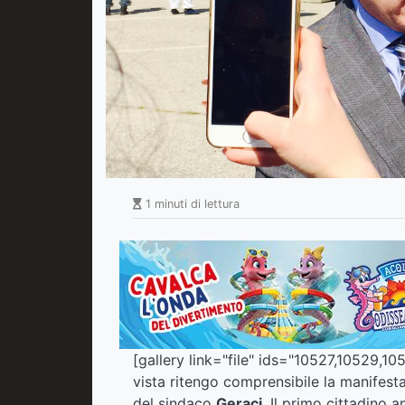
1 minuti di lettura
[gallery link="file" ids="10527,10529,1
vista ritengo comprensibile la manifesta
del sindaco
Geraci
. Il primo cittadino 