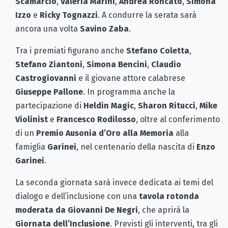
Scamarcio
,
Valeria Marini
,
Andrea Roncato
,
Simona
Izzo
e
Ricky Tognazzi
. A condurre la serata sarà
ancora una volta
Savino Zaba
.
Tra i premiati figurano anche
Stefano Coletta
,
Stefano Ziantoni
,
Simona Bencini
,
Claudio
Castrogiovanni
e il giovane attore calabrese
Giuseppe Pallone
. In programma anche la
partecipazione di
Heldin Magic
,
Sharon Ritucci
,
Mike
Violinist
e
Francesco Rodilosso
, oltre al conferimento
di un
Premio Ausonia d’Oro alla Memoria
alla
famiglia
Garinei
, nel centenario della nascita di
Enzo
Garinei
.
La seconda giornata sarà invece dedicata ai temi del
dialogo e dell’inclusione con una
tavola rotonda
moderata da Giovanni De Negri
, che aprirà la
Giornata dell’Inclusione
. Previsti gli interventi, tra gli