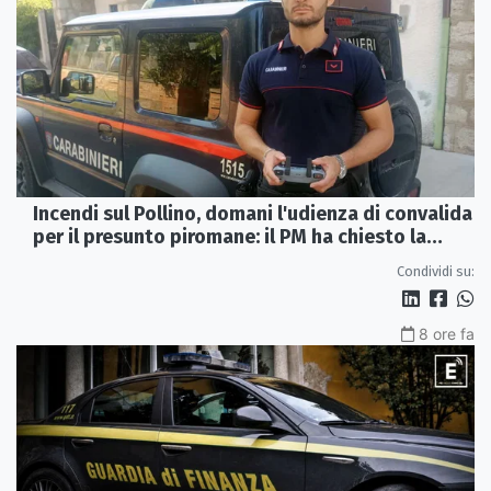
Incendi sul Pollino, domani l'udienza di convalida
per il presunto piromane: il PM ha chiesto la
misura in carcere
Condividi su:
8 ore fa