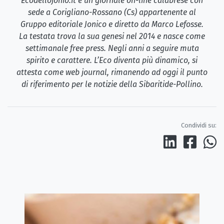
Ecodellojonio.it è un giornale on-line calabrese con
sede a Corigliano-Rossano (Cs) appartenente al
Gruppo editoriale Jonico e diretto da Marco Lefosse.
La testata trova la sua genesi nel 2014 e nasce come
settimanale free press. Negli anni a seguire muta
spirito e carattere. L’Eco diventa più dinamico, si
attesta come web journal, rimanendo ad oggi il punto
di riferimento per le notizie della Sibaritide-Pollino.
Condividi su: