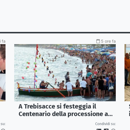
 fa
5 ore fa
A Trebisacce si festeggia il
Centenario della processione a
a
mare e della statua (1926-2026)
 su:
Condividi su:
di S. Rocco