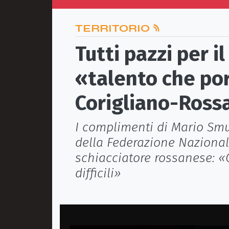
TERRITORIO
Tutti pazzi per 
«talento che por
Corigliano-Ross
I complimenti di Mario Smu
della Federazione Nazionale 
schiacciatore rossanese: «Ci
difficili»