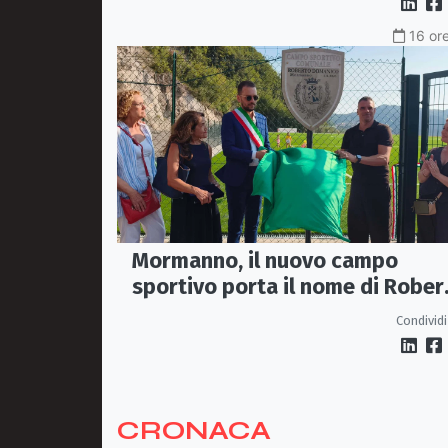
16 ore
Mormanno, il nuovo campo
sportivo porta il nome di Rober
Domanico: festa con Simone
Condividi
Perrotta
CRONACA