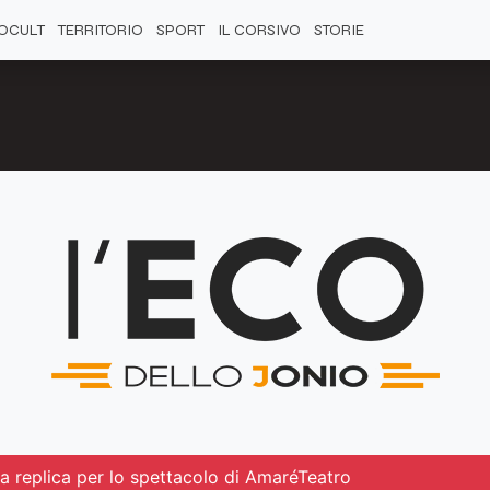
OCULT
TERRITORIO
SPORT
IL CORSIVO
STORIE
za replica per lo spettacolo di AmaréTeatro