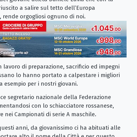
iuscito a salire sul tetto dell’Europa
, rende orgogliosi ognuno di noi.
n lavoro di preparazione, sacrificio ed impegni
ssano lo hanno portato a calpestare i migliori
a esempio per i nostri giovani.
ice segretario nazionale della Federazione
imentandosi con lo schiacciatore rossanese,
re nei Campionati di serie A maschile.
esti anni, da giovanissimo ci ha abituati alle
a portare alto il nome della Città e per questo