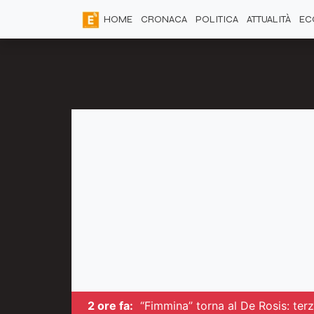
HOME
CRONACA
POLITICA
ATTUALITÀ
EC
2 ore fa:
“Fimmina” torna al De Rosis: ter