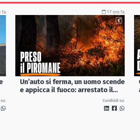
 fa
17 ore fa
e
Un’auto si ferma, un uomo scende
e appicca il fuoco: arrestato il
e
(presunto) piromane di Morano
 su:
Condividi su: