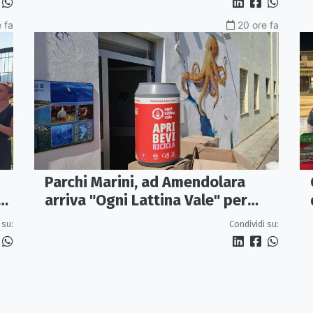
 fa
20 ore fa
Parchi Marini, ad Amendolara
to
arriva "Ogni Lattina Vale" per
promuovere riciclo ed
 su:
Condividi su:
educazione ambientale