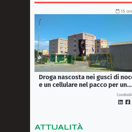
15 ore
Droga nascosta nei gusci di noc
e un cellulare nel pacco per un
detenuto: sequestro nel carcer
Condividi
di Rossano
ATTUALITÀ