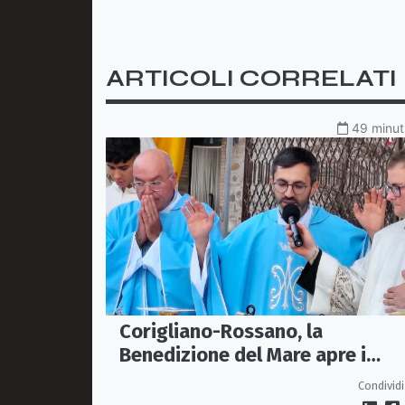
ARTICOLI CORRELATI
49 minuti
Corigliano-Rossano, la
Benedizione del Mare apre i
festeggiamenti per Maria Stell
Condividi
del Mare