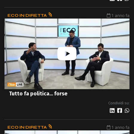
ECO IN DIRETTA
1 anno fa
Tutto fa politica... forse
Condividi su:
ECO IN DIRETTA
1 anno fa