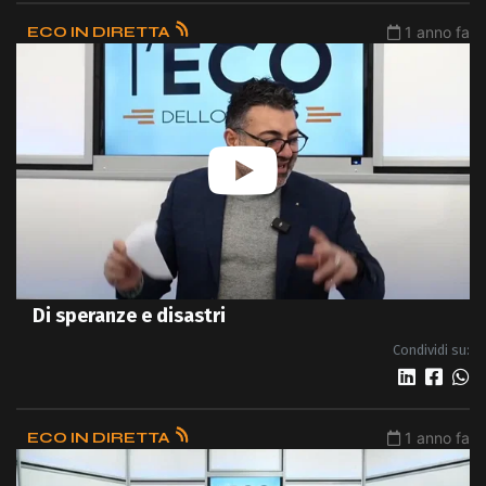
ECO IN DIRETTA
1 anno fa
Di speranze e disastri
Condividi su:
ECO IN DIRETTA
1 anno fa