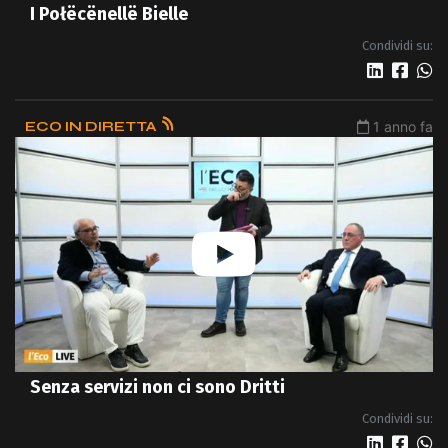
I Połëcënellë Bielle
Condividi su:
ECO IN DIRETTA
1 anno fa
Senza servizi non ci sono Dritti
Condividi su: