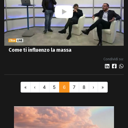
Come ti influenzo la massa
Condividi su:
«
‹
4
5
6
7
8
›
»