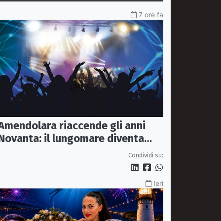
7 ore fa
Amendolara riaccende gli anni
Novanta: il lungomare diventa
una discoteca a cielo aperto
Condividi su:
Ieri