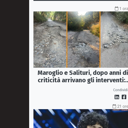
1 or
Maroglio e Salituri, dopo anni di
criticità arrivano gli interventi:
lavori entro ottobre
Condividi
21 ore