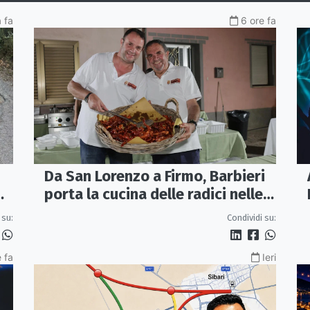
a fa
6 ore fa
Da San Lorenzo a Firmo, Barbieri
porta la cucina delle radici nelle
piazze
 su:
Condividi su:
 fa
Ieri