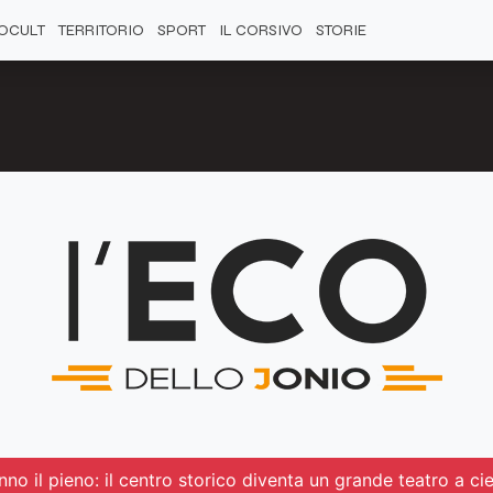
OCULT
TERRITORIO
SPORT
IL CORSIVO
STORIE
no il pieno: il centro storico diventa un grande teatro a ci