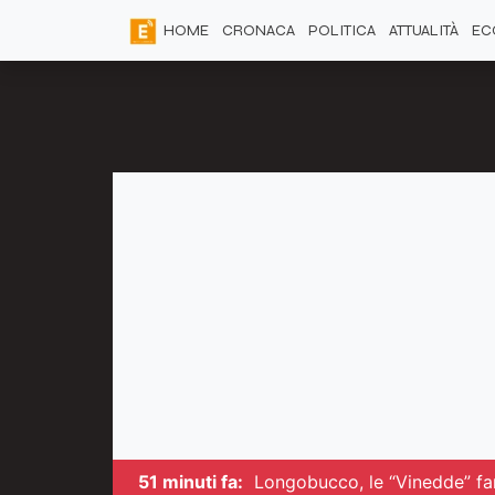
HOME
CRONACA
POLITICA
ATTUALITÀ
EC
51 minuti fa:
Longobucco, le “Vinedde” fan