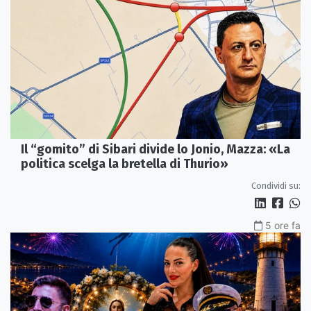
Il “gomito” di Sibari divide lo Jonio, Mazza: «La
politica scelga la bretella di Thurio»
Condividi su:
5 ore fa