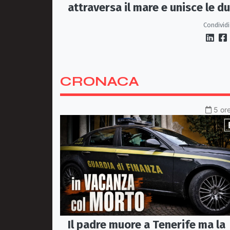
attraversa il mare e unisce le d
coste della città
Condividi
CRONACA
5 ore
Il padre muore a Tenerife ma la