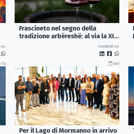
Frascineto nel segno della
tradizione arbëreshë: al via la XII
edizione della Festa del Vino
 su:
Condividi su:
 fa
Ieri
Per il Lago di Mormanno in arrivo