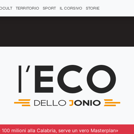
OCULT
TERRITORIO
SPORT
IL CORSIVO
STORIE
100 milioni alla Calabria, serve un vero Masterplan»