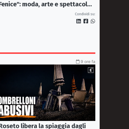
Fenice": moda, arte e spettacolo
protagonisti il 13 agosto
Condividi su:
9 ore fa
Roseto libera la spiaggia dagli