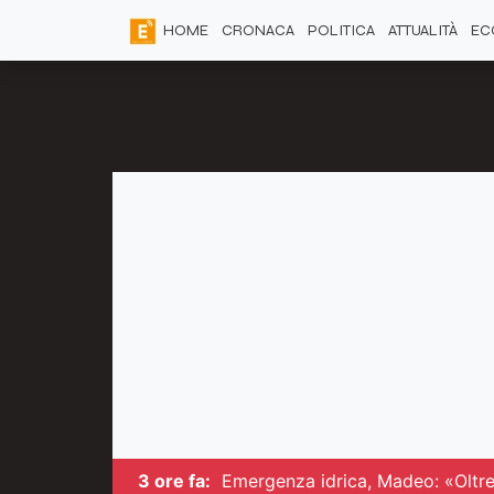
HOME
CRONACA
POLITICA
ATTUALITÀ
EC
3 ore fa:
Emergenza idrica, Madeo: «Oltre 