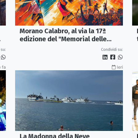
Morano Calabro, al via la 17ª
edizione del "Memorial delle
Stelle"
 su:
Condividi su:
 fa
Ieri
La Madonna della Neve