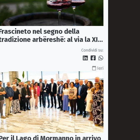
Frascineto nel segno della
tradizione arbëreshë: al via la XII
edizione della Festa del Vino
Condividi su:
Ieri
Per il Lago di Mormanno in arrivo