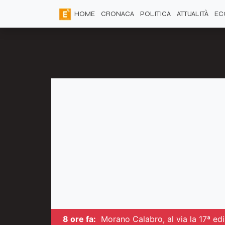
HOME
CRONACA
POLITICA
ATTUALITÀ
EC
8 ore fa:
Morano Calabro, al via la 17ª edi