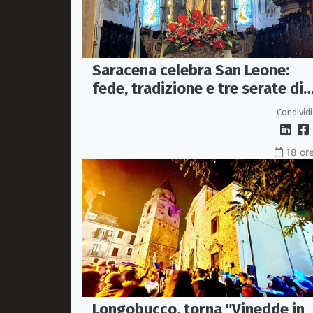
Saracena celebra San Leone:
fede, tradizione e tre serate di
spettacolo per la festa del
Condividi
Patrono
18 ore
Longobucco, torna "Vinedde in