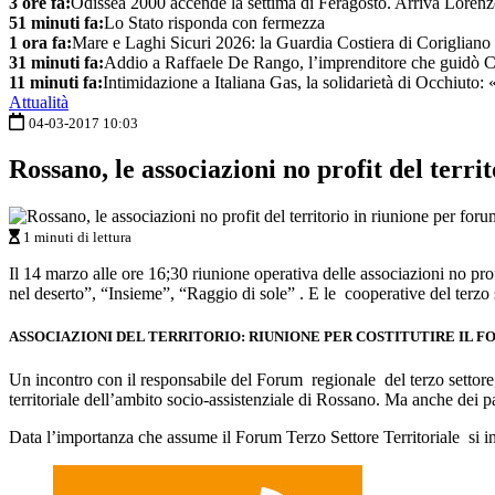
3 ore fa:
Odissea 2000 accende la settima di Feragosto. Arriva Lorenz
51 minuti fa:
Lo Stato risponda con fermezza
1 ora fa:
Mare e Laghi Sicuri 2026: la Guardia Costiera di Corigliano co
31 minuti fa:
Addio a Raffaele De Rango, l’imprenditore che guidò 
11 minuti fa:
Intimidazione a Italiana Gas, la solidarietà di Occhiuto:
Attualità
04-03-2017 10:03
Rossano, le associazioni no profit del terri
1 minuti di lettura
Il 14 marzo alle ore 16;30 riunione operativa delle associazioni no pro
nel deserto”, “Insieme”, “Raggio di sole” . E le cooperative del terz
ASSOCIAZIONI DEL TERRITORIO: RIUNIONE PER COSTITUTIRE IL 
Un incontro con il responsabile del Forum regionale del terzo settore
territoriale dell’ambito socio-assistenziale di Rossano. Ma anche dei 
Data l’importanza che assume il Forum Terzo Settore Territoriale si inv