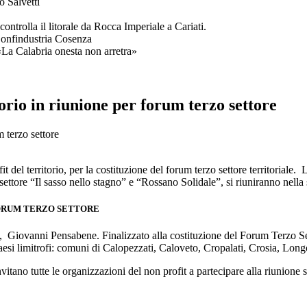
o Salvetti
ntrolla il litorale da Rocca Imperiale a Cariati.
Confindustria Cosenza
 «La Calabria onesta non arretra»
torio in riunione per forum terzo settore
fit del territorio, per la costituzione del forum terzo settore territor
o settore “Il sasso nello stagno” e “Rossano Solidale”, si riuniranno n
FORUM TERZO SETTORE
, Giovanni Pensabene. Finalizzato alla costituzione del Forum Terzo Sett
paesi limitrofi: comuni di Calopezzati, Caloveto, Cropalati, Crosia, Lon
itano tutte le organizzazioni del non profit a partecipare alla riunione 