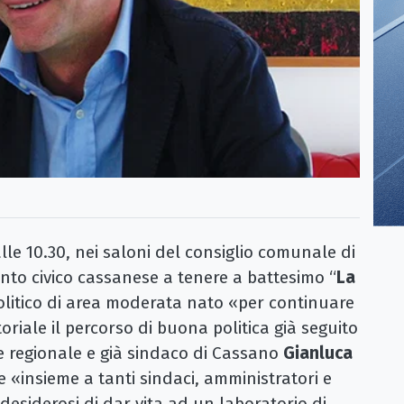
e 10.30, nei saloni del consiglio comunale di
ento civico cassanese a tenere a battesimo “
La
politico di area moderata nato «per continuare
oriale il percorso di buona politica già seguito
ere regionale e già sindaco di Cassano
Gianluca
ore «insieme a tanti sindaci, amministratori e
esiderosi di dar vita ad un laboratorio di