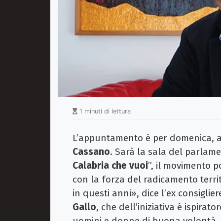
1 minuti di lettura
L’appuntamento è per domenica, all
Cassano
. Sarà la sala del parlam
Calabria che vuoi
”, il movimento 
con la forza del radicamento territ
in questi anni», dice l’ex consigli
Gallo
, che dell’iniziativa è ispirat
uomini e donne di buona volontà, d