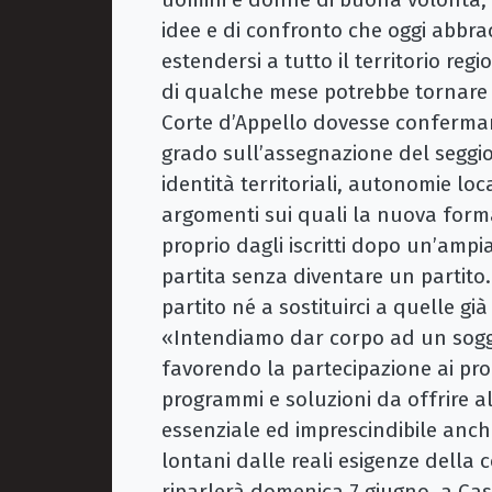
idee e di confronto che oggi abbrac
estendersi a tutto il territorio re
di qualche mese potrebbe tornare a
Corte d’Appello dovesse confermare 
grado sull’assegnazione del seggio
identità territoriali, autonomie loca
argomenti sui quali la nuova forma
proprio dagli iscritti dopo un’ampi
partita senza diventare un partit
partito né a sostituirci a quelle gi
«Intendiamo dar corpo ad un sogget
favorendo la partecipazione ai proc
programmi e soluzioni da offrire al
essenziale ed imprescindibile anche
lontani dalle reali esigenze della
riparlerà domenica 7 giugno, a Ca