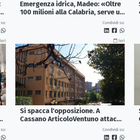
:
Emergenza idrica, Madeo: «Oltre
re
100 milioni alla Calabria, serve un
vero Masterplan»
 su:
Condividi su:
Ieri
Ieri
Si spacca l'opposizione. A
e
Cassano ArticoloVentuno attacca
Avena e ne chiede le dimissioni
 su:
Condividi su: