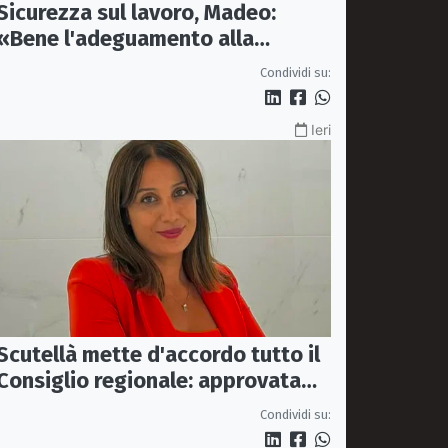
Sicurezza sul lavoro, Madeo:
«Bene l'adeguamento alla
normativa nazionale, servono più
Condividi su:
tutele»
Ieri
Scutellà mette d'accordo tutto il
Consiglio regionale: approvata
mozione per i treni Sibari-Paola
Condividi su: