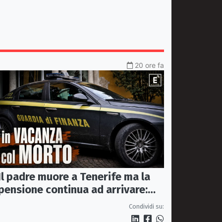
20 ore fa
Il padre muore a Tenerife ma la
pensione continua ad arrivare:
indagati due coniugi
Condividi su: