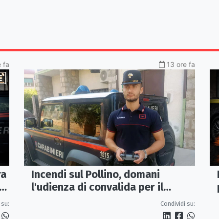
 fa
13 ore fa
Incendi sul Pollino, domani
ra
l'udienza di convalida per il
presunto piromane: il PM ha
Condividi su:
 su:
chiesto la misura in carcere