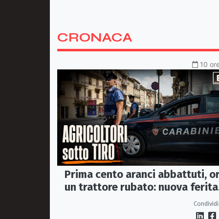
CRONACA
10 ore
Prima cento aranci abbattuti, o
un trattore rubato: nuova ferita
all’agricoltura della Sibaritide
Condividi