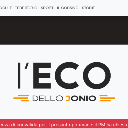
OCULT
TERRITORIO
SPORT
IL CORSIVO
STORIE
ienza di convalida per il presunto piromane: il PM ha chiest