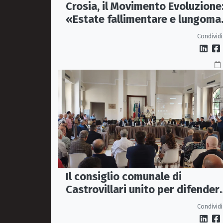
Crosia, il Movimento Evoluzione
«Estate fallimentare e lungoma
chiuso. La città si sta
Condividi
spegnendo»
Il consiglio comunale di
Castrovillari unito per difender
il diritto alla salute
Condividi