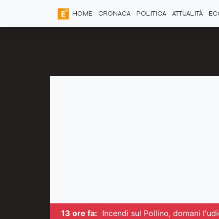
HOME
CRONACA
POLITICA
ATTUALITÀ
EC
13 ore fa:
Incendi sul Pollino, domani l'ud