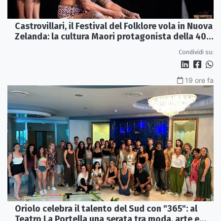
Castrovillari, il Festival del Folklore vola in Nuova
Zelanda: la cultura Maori protagonista della 40ª
edizione
Condividi su:
19 ore fa
Oriolo celebra il talento del Sud con "365": al
Teatro La Portella una serata tra moda, arte e