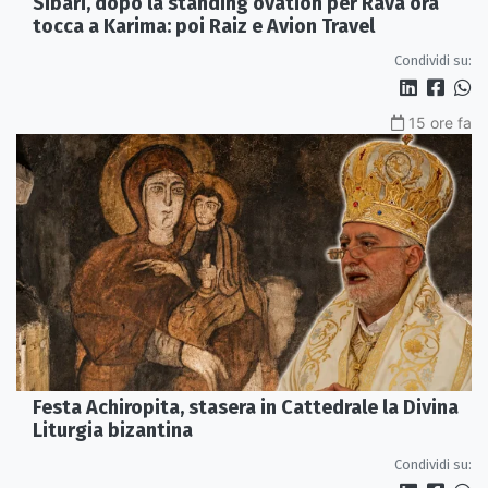
Sibari, dopo la standing ovation per Rava ora
tocca a Karima: poi Raiz e Avion Travel
Condividi su:
15 ore fa
Festa Achiropita, stasera in Cattedrale la Divina
Liturgia bizantina
Condividi su: