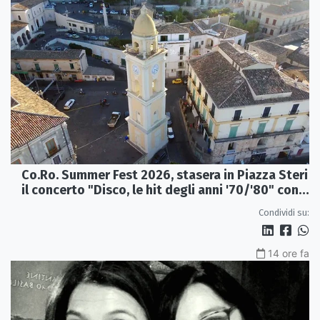
Co.Ro. Summer Fest 2026, stasera in Piazza Steri
il concerto "Disco, le hit degli anni '70/'80" con
l'Orchestra Sinfonica Brutia
Condividi su:
14 ore fa