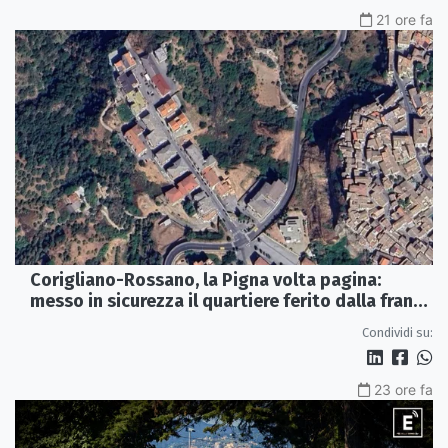
21 ore fa
Corigliano-Rossano, la Pigna volta pagina:
messo in sicurezza il quartiere ferito dalla frana
del 2015
Condividi su:
23 ore fa