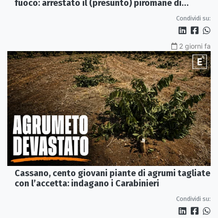
fuoco: arrestato il (presunto) piromane di
Morano
Condividi su:
2 giorni fa
Cassano, cento giovani piante di agrumi tagliate
con l’accetta: indagano i Carabinieri
Condividi su: