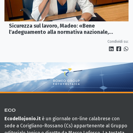
Sicurezza sul lavoro, Madeo: «Bene
l'adeguamento alla normativa nazionale,
servono più tutele»
Condividi su:
ECO
Ecodellojonio.it
è un giornale on-line calabrese con
sede a Corigliano-Rossano (Cs) appartenente al Gruppo
editoriale Jonico e diretto da Marco Lefosse. La testata